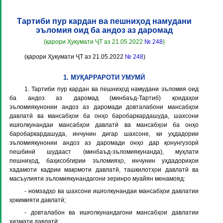
Тартиби пур кардан ва пешниҳод намудани
эъломия оид ба андоз аз даромад
(қарори Ҳукумати ҶТ аз 21.05.2022
№ 248
)
(қарори Ҳукумати ҶТ аз 21.05.2022
№ 248
)
1. МУҚАРРАРОТИ УМУМӢ
1. Тартиби пур кардан ва пешниҳод намудани эъломия оид
ба андоз аз даромад (минбаъд-Тартиб) қоидаҳои
эъломиякунонии андоз аз даромади довталабони мансабҳои
давлатӣ ва мансабҳои ба онҳо баробаркардашуда, шахсони
ишғолкунандаи мансабҳои давлатӣ ва мансабҳои ба онҳо
баробаркардашуда, инчунин дигар шахсоне, ки уҳдадории
эъломиякунонии андоз аз даромади онҳо дар қонунгузорӣ
пешбинӣ шудааст (минбаъд-эъломиякунанда), муҳлати
пешниҳод, баҳисобгирии эъломияҳо, инчунин уҳдадориҳои
хадамоти кадрии мақомоти давлатӣ, ташкилотҳои давлатӣ ва
масъулияти эъломиякунандагони зеринро муайян менамояд:
- номзадҳо ва шахсони ишғолкунандаи мансабҳои давлатии
ҳокимияти давлатӣ;
- довталабон ва ишғолкунандагони мансабҳои давлатии
хизмати давлатӣ;