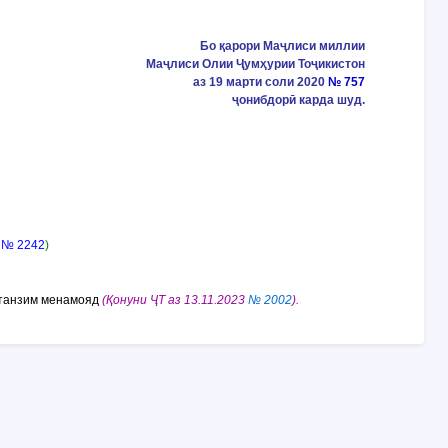
Бо қарори Маҷлиси миллии
Маҷлиси Олии Ҷумҳурии Тоҷикистон
аз 19 марти соли 2020
№ 757
ҷонибдорӣ карда шуд.
6
№ 2242
)
 танзим менамояд
(Қонуни ҶТ аз 13.11.2023
№ 2002
).