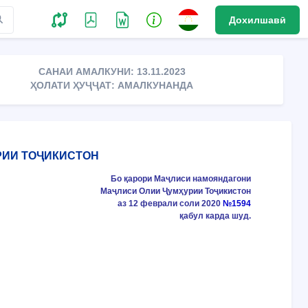
Дохилшавӣ
САНАИ АМАЛКУНИ: 13.11.2023
ҲОЛАТИ ҲУҶҶАТ: АМАЛКУНАНДА
РИИ ТОҶИКИСТОН
Бо қарори Маҷлиси намояндагони
Маҷлиси Олии Ҷумҳурии Тоҷикистон
аз 12 феврали соли 2020
№1594
қабул карда шуд.