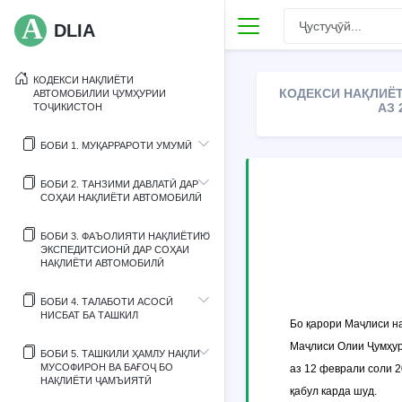
DLIA
КОДЕКСИ НАҚЛИЁТИ
КОДЕКСИ НАҚЛИЁ
АВТОМОБИЛИИ ҶУМҲУРИИ
АЗ 
ТОҶИКИСТОН
БОБИ 1. МУҚАРРАРОТИ УМУМӢ
БОБИ 2. ТАНЗИМИ ДАВЛАТӢ ДАР
СОҲАИ НАҚЛИЁТИ АВТОМОБИЛӢ
БОБИ 3. ФАЪОЛИЯТИ НАҚЛИЁТИЮ
ЭКСПЕДИТСИОНӢ ДАР СОҲАИ
НАҚЛИЁТИ АВТОМОБИЛӢ
БОБИ 4. ТАЛАБОТИ АСОСӢ
НИСБАТ БА ТАШКИЛ
Бо қарори Маҷлиси н
Маҷлиси Олии Ҷумҳур
БОБИ 5. ТАШКИЛИ ҲАМЛУ НАҚЛИ
МУСОФИРОН ВА БАҒОҶ БО
аз 12 феврали соли 
НАҚЛИЁТИ ҶАМЪИЯТӢ
қабул карда шуд.