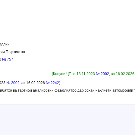
иллии
ии Тоҷикистон
20
№ 757
.
(Қонуни ҶТ аз 13.11.2023
№ 2002
, аз 16.02.202
2023
№ 2002
, аз 16.02.2026
№ 2242
)
сибатҳо ва тартиби амалисозии фаъолиятро дар соҳаи нақлиёти автомобилӣ