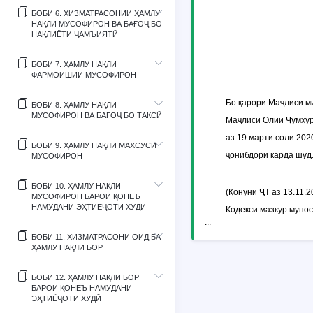
БОБИ 6. ХИЗМАТРАСОНИИ ҲАМЛУ
НАҚЛИ МУСОФИРОН ВА БАҒОҶ БО
НАҚЛИЁТИ ҶАМЪИЯТӢ
БОБИ 7. ҲАМЛУ НАҚЛИ
ФАРМОИШИИ МУСОФИРОН
Бо қарори Маҷлиси м
БОБИ 8. ҲАМЛУ НАҚЛИ
МУСОФИРОН ВА БАҒОҶ БО ТАКСӢ
Маҷлиси Олии Ҷумҳур
аз 19 марти соли 20
БОБИ 9. ҲАМЛУ НАҚЛИ МАХСУСИ
ҷонибдорӣ карда шуд
МУСОФИРОН
БОБИ 10. ҲАМЛУ НАҚЛИ
(Қонуни ҶТ аз 13.11.
МУСОФИРОН БАРОИ ҚОНЕЪ
НАМУДАНИ ЭҲТИЁҶОТИ ХУДӢ
Кодекси мазкур муно
...
БОБИ 11. ХИЗМАТРАСОНӢ ОИД БА
ҲАМЛУ НАҚЛИ БОР
БОБИ 12. ҲАМЛУ НАҚЛИ БОР
БАРОИ ҚОНЕЪ НАМУДАНИ
ЭҲТИЁҶОТИ ХУДӢ