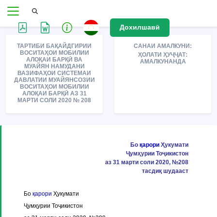
Дохилшавӣ
ТАРТИБИ БАҚАЙДГИРИИ
САНАИ АМАЛКУНИ:
ВОСИТАҲОИ МОБИЛИИ
ҲОЛАТИ ҲУҶҶАТ:
АЛОҚАИ БАРҚӢ ВА
АМАЛКУНАНДА
МУАЙЯН НАМУДАНИ
ВАЗИФАҲОИ СИСТЕМАИ
ДАВЛАТИИ МУАЙЯНCОЗИИ
ВОСИТАҲОИ МОБИЛИИ
АЛОҚАИ БАРҚӢ АЗ 31
МАРТИ СОЛИ 2020 № 208
Бо
қарори
Ҳукумати
Ҷумҳурии Тоҷикистон
аз 31 марти соли 2020, №208
тасдиқ шудааст
Бо
қарори
Ҳукумати
Ҷумҳурии Тоҷикистон