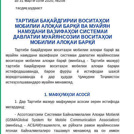
аз 31 марти соли 2020, №208
тасдиқ шудааст
ТАРТИБИ БАҚАЙДГИРИИ ВОСИТАҲОИ
МОБИЛИИ АЛОҚАИ БАРҚӢ ВА МУАЙЯН
НАМУДАНИ ВАЗИФАҲОИ СИСТЕМАИ
ДАВЛАТИИ МУАЙЯНCОЗИИ ВОСИТАҲОИ
МОБИЛИИ АЛОҚАИ БАРҚӢ
Тартиби бақайдгирии воситаҳои мобилии алоқаи барқӣ ва
муайян намудани вазифаҳои системаи давлатии муайянcозии
воситаҳои мобилии алоқаи барқӣ (минбаъд - Тартиби мазкур)
тартиби бақайдгирии воситаҳои мобилии алоқаи барқии
истифодашаванда, барои фурӯш ё истифодаи шахсӣ
воридотшаванда ё дар ҳудуди Ҷумҳурии Тоҷикистон
истеҳсолшавандаро муайян менамояд.
1. МАФҲУМҲОИ АСОСӢ
1. Дар Тартиби мазкур мафҳумҳои асосии зерин истифода
мегарданд:
- Ассотсиатсияи Системаи Байналмилалии Алоқаи Мобилӣ
(GSMAGlobal System for Mobile Communication Association)
(минбаъд - АСБАМ)ташкилоте, ки рӯйхати рамзи муайянсозии
ягонаи байналмилалиро ташаккул менамояд ва он имкон