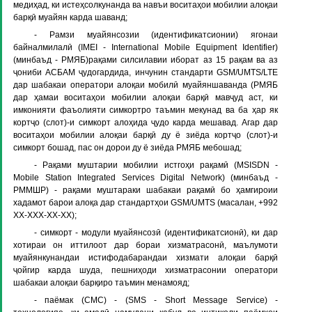
медиҳад, ки истеҳсолкунанда ва навъи воситаҳои мобилии алоқаи
барқӣ муайян карда шаванд;
- Рамзи муайянсозии (идентификатсионии) ягонаи
байналмилалӣ (IMEI - International Mobile Equipment Identifier)
(минбаъд - РМЯБ)рақами силсилавии иборат аз 15 рақам ва аз
ҷониби АСБАМ ҷудогардида, инчунин стандарти GSM/UMTS/LTE
дар шабакаи оператори алоқаи мобилӣ муайяншаванда (РМЯБ
дар ҳамаи воситаҳои мобилии алоқаи барқӣ мавҷуд аст, ки
имконияти фаъолияти симкортро таъмин мекунад ва ба ҳар як
кортҷо (слот)-и симкорт алоҳида ҷудо карда мешавад. Агар дар
воситаҳои мобилии алоқаи барқӣ ду ё зиёда кортҷо (слот)-и
симкорт бошад, пас он дорои ду ё зиёда РМЯБ мебошад;
- Рақами муштарии мобилии истгоҳи рақамӣ (MSISDN -
Mobile Station Integrated Services Digital Network) (минбаъд -
РММШР) - рақами муштараки шабакаи рақамӣ бо ҳамгироии
хадамот барои алоқа дар стандартҳои GSM/UMTS (масалан, +992
ХХ-ХХХ-ХХ-ХХ);
- симкорт - модули муайянсозӣ (идентификатсионӣ), ки дар
хотираи он иттилоот дар бораи хизматрасонӣ, маълумоти
муайянкунандаи истифодабарандаи хизмати алоқаи барқӣ
ҷойгир карда шуда, пешниҳоди хизматрасонии оператори
шабакаи алоқаи барқиро таъмин менамояд;
- паёмак (СМС) - (SMS - Short Message Service) -