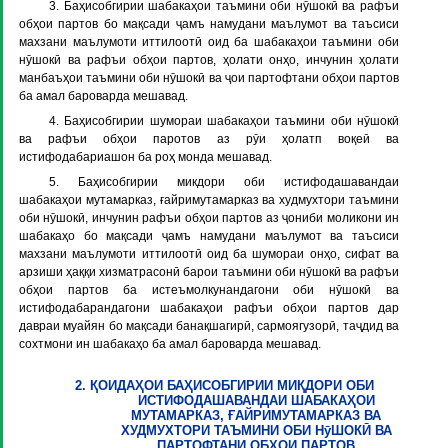
3. Баҳисобгирии шабакаҳои таъмини оби нӯшокӣ ва рафъи
обҳои партов бо мақсади ҷамъ намудани маълумот ва таъсиси
махзани маълумоти иттилоотӣ оид ба шабакаҳои таъмини оби
нӯшокӣ ва рафъи обҳои партов, ҳолати онҳо, инчунин ҳолати
манбаъҳои таъмини оби нӯшокӣ ва ҷои партофтани обҳои партов
ба амал бароварда мешавад.
4. Баҳисобгирии шумораи шабакаҳои таъмини оби нӯшокӣ
ва рафъи обҳои паротов аз рӯи ҳолатп воқеӣ ва
истифодабариашон ба роҳ монда мешавад.
5. Баҳисобгирии микдори оби истифодашавандаи
шабакаҳои мутамарказ, ғайримутамарказ ва худмухтори таъмини
оби нӯшокӣ, инчунин рафъи обҳои партов аз ҷониби моликони ин
шабакаҳо бо мақсади ҷамъ намудани маълумот ва таъсиси
махзани маълумоти иттилоотӣ оид ба шумораи онҳо, сифат ва
арзиши ҳаққи хизматрасонӣ барои таъмини оби нӯшокӣ ва рафъи
обҳои партов ба истеъмолкунандагони оби нӯшокӣ ва
истифодабарандагони шабакаҳои рафъи обҳои партов дар
давраи муайян бо мақсади банақшагирӣ, сармоягузорӣ, таҷдид ва
сохтмони ин шабакаҳо ба амал бароварда мешавад.
2. ҚОИДАҲОИ БАҲИСОБГИРИИ МИҚДОРИ ОБИ
ИСТИФОДАШАВАНДАИ ШАБАКАҲОИ
МУТАМАРКАЗ, ҒАЙРИМУТАМАРКАЗ ВА
ХУДМУХТОРИ ТАЪМИНИ ОБИ НӯШОКӢ ВА
ПАРТОФТАНИ ОБҲОИ ПАРТОВ