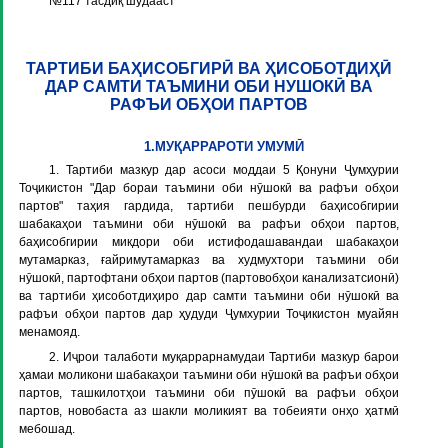
№117 тасдиқ шудааст
ТАРТИБИ БАҲИСОБГИРӢ ВА ҲИСОБОТДИҲӢ
ДАР САМТИ ТАЪМИНИ ОБИ НУШОКӢ ВА
РАФЪИ ОБҲОИ ПАРТОВ
1.МУҚАРРАРОТИ УМУМӢ
1. Тартиби мазкур дар асоси моддаи 5 Қонуни Ҷумҳурии
Тоҷикистон "Дар бораи таъмини оби нӯшокӣ ва рафъи обҳои
партов" таҳия гардида, тартиби пешбурди баҳисобгирии
шабакаҳои таъмини оби нӯшокӣ ва рафъи обҳои партов,
баҳисобгирии микдори оби истифодашавандаи шабакаҳои
мутамарказ, ғайримутамарказ ва худмухтори таъмини оби
нӯшокӣ, партофтани обҳои партов (партовобҳои канализатсионӣ)
ва тартиби ҳисоботдиҳиро дар самти таъмини оби нӯшокӣ ва
рафъи обҳои партов дар ҳудуди Ҷумхурии Тоҷикистон муайян
менамояд.
2. Иҷрои талаботи муқаррарнамудаи Тартиби мазкур барои
ҳамаи моликони шабакаҳои таъмини оби нӯшокӣ ва рафъи обҳои
партов, ташкилотҳои таъмини оби пӯшокӣ ва рафъи обҳои
партов, новобаста аз шакли моликият ва тобеияти онҳо ҳатмӣ
мебошад.