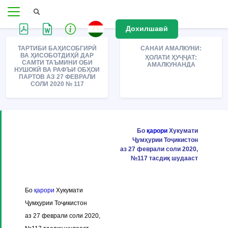
Дохилшавӣ
ТАРТИБИ БАҲИСОБГИРӢ
САНАИ АМАЛКУНИ:
ВА ҲИСОБОТДИҲӢ ДАР
ҲОЛАТИ ҲУҶҶАТ:
САМТИ ТАЪМИНИ ОБИ
АМАЛКУНАНДА
НУШОКӢ ВА РАФЪИ ОБҲОИ
ПАРТОВ АЗ 27 ФЕВРАЛИ
СОЛИ 2020 № 117
Бо
қарори
Хукумати
Ҷумҳурии Тоҷикистон
аз 27 феврали соли 2020,
№117 тасдиқ шудааст
Бо
қарори
Хукумати
Ҷумҳурии Тоҷикистон
аз 27 феврали соли 2020,