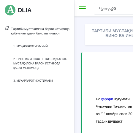
DLIA
Тартиби мустақилона барои истифода
ТАРТИБИ МУСТАҚИ
қабул намудани бино ва иншоот
БИНО ВА ИН
1. МУҚАРРАРОТИ УМУМӢ
2. БИНО ВА ИНШООТЕ, КИ СОҲИБМУЛК
МУСТАҚИЛОНА БАРОИ ИСТИФОДА
ҚАБУЛ МЕНАМОЯД
3. МУҚАРРАРОТИ ХОТИМАВӢ
Бо
қарори
Ҳукумати
Ҷумҳурии Тоҷикистон
аз "1" ноябри соли 2
тасдиқ шудааст