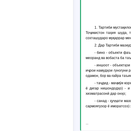
1. Тартиби мустақил
Тоҷикистон таҳия шуда, 
сохташударо муқаррар ме
2. Дар Тартиби мазк
- бино - объекти фа
меоранд ва вобаста ба та
- иншоот - объектҳои
иҷрои намудҳои гуногуни р
одамон, бор ва ғайра таъи
- таҷдид - маҷмӯи ко
ё дигар нишондодҳо) - и
хизматрасонӣ дар онҳо;
- санад - ҳуҷҷати м
сармоягузор ё иморатсоз)
...