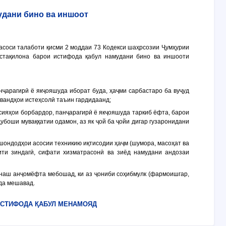
удани бино ва иншоот
 асоси талаботи қисми 2 моддаи 73 Кодекси шаҳрсозии Ҷумҳурии
устақилона барои истифода қабул намудани бино ва иншооти
нҷарагирӣ ё якҷояшуда иборат буда, ҳаҷми сарбастаро ба вуҷуд
авандҳои истеҳсолӣ таъин гардидаанд;
ксияҳои борбардор, панҷарагирӣ ё якҷояшуда таркиб ёфта, барои
дубоши муваққатии одамон, аз як ҷой ба ҷойи дигар гузаронидани
ишондодҳои асосии техникию иқтисодии ҳаҷм (шумора, масоҳат ва
ти зиндагӣ, сифати хизматрасонӣ ва зиёд намудани андозаи
монаш анҷомёфта мебошад, ки аз ҷониби соҳибмулк (фармоишгар,
да мешавад.
 ИСТИФОДА ҚАБУЛ МЕНАМОЯД