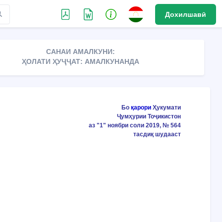
Дохилшавӣ
САНАИ АМАЛКУНИ:
ҲОЛАТИ ҲУҶҶАТ: АМАЛКУНАНДА
Бо
қарори
Ҳукумати
Ҷумҳурии Тоҷикистон
аз "1" ноябри соли 2019, № 564
тасдиқ шудааст