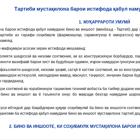
Тартиби мустақилона барои истифода қабул нам
1. МУҚАРРАРОТИ УМУМӢ
она барои истифода қабул намудани бино ва иншоот (минбаъд - Тартиб) дар
тартиби аз тарафи соҳибмулк (фармоишгар, сармоягузор ё иморатсоз) м
намояд.
ур мафҳумҳои асосии зерин истифода мешаванд:
ъолияти шаҳрсозӣ ва низоми сохтмоние, ки аз конструксияҳои борбардор, па
ъиноти вазифавӣ барои зист ва будубоши одамон, иҷрои намудҳои гуногуни р
 фаъолияти шаҳрсозӣ, низоми ҳаҷмӣ, сатҳӣ ё хаттии сохтмонӣ, ки аз констру
авандҳои истеҳсолӣ, нигоҳдории мавод, маснуот, таҷҳизот, инчунин барои бу
н гардидаанд;
рҳои сохтмонӣ ва чорабиниҳои ташкилию техникӣ вобаста ба тағйир додани н
 бино ва иншоот ва ё таъиноти онҳо бо мақсади беҳтар намудани шарои
ахсуси ибтидоӣ дар бақайдгирии ҳуқуқи соҳибмулкӣ ба бино ва иншооти сохт
 ҳангоми ба истифода қабул намудани бино ва иншоот мустақилона тартиб до
2. БИНО ВА ИНШООТЕ, КИ СОҲИБМУЛК МУСТАҚИЛОНА БАРОИ