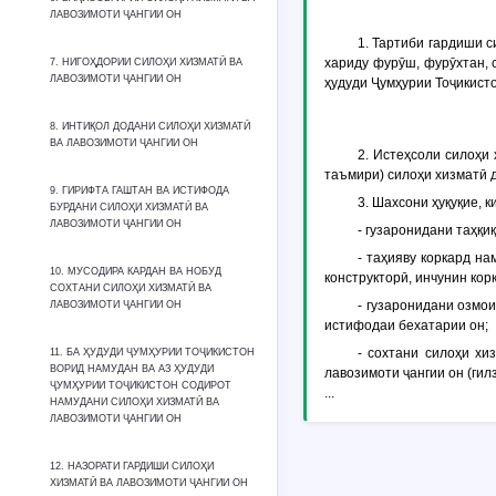
ЛАВОЗИМОТИ ҶАНГИИ ОН
1. Тартиби гардиши с
хариду фурӯш, фурӯхтан, 
7. НИГОҲДОРИИ СИЛОҲИ ХИЗМАТӢ ВА
ЛАВОЗИМОТИ ҶАНГИИ ОН
ҳудуди Ҷумҳурии Тоҷикист
8. ИНТИҚОЛ ДОДАНИ СИЛОҲИ ХИЗМАТӢ
ВА ЛАВОЗИМОТИ ҶАНГИИ ОН
2. Истеҳсоли силоҳи 
таъмири) силоҳи хизматӣ 
9. ГИРИФТА ГАШТАН ВА ИСТИФОДА
3. Шахсони ҳуқуқие, 
БУРДАНИ СИЛОҲИ ХИЗМАТӢ ВА
ЛАВОЗИМОТИ ҶАНГИИ ОН
- гузаронидани таҳқи
- таҳияву коркард н
10. МУСОДИРА КАРДАН ВА НОБУД
конструкторӣ, инчунин кор
СОХТАНИ СИЛОҲИ ХИЗМАТӢ ВА
- гузаронидани озмо
ЛАВОЗИМОТИ ҶАНГИИ ОН
истифодаи бехатарии он;
- сохтани силоҳи хи
11. БА ҲУДУДИ ҶУМҲУРИИ ТОҶИКИСТОН
ВОРИД НАМУДАН ВА АЗ ҲУДУДИ
лавозимоти ҷангии он (гилза
ҶУМҲУРИИ ТОҶИКИСТОН СОДИРОТ
...
НАМУДАНИ СИЛОҲИ ХИЗМАТӢ ВА
ЛАВОЗИМОТИ ҶАНГИИ ОН
12. НАЗОРАТИ ГАРДИШИ СИЛОҲИ
ХИЗМАТӢ ВА ЛАВОЗИМОТИ ҶАНГИИ ОН