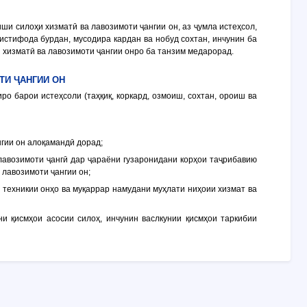
ши силоҳи хизматӣ ва лавозимоти ҷангии он, аз ҷумла истеҳсол,
 истифода бурдан, мусодира кардан ва нобуд сохтан, инчунин ба
 хизматӣ ва лавозимоти ҷангии онро ба танзим медарорад.
ТИ ҶАНГИИ ОН
ро барои истеҳсоли (таҳқиқ, коркард, озмоиш, сохтан, ороиш ва
нгии он алоқамандӣ дорад;
лавозимоти ҷангӣ дар ҷараёни гузаронидани корҳои таҷрибавию
 лавозимоти ҷангии он;
 техникии онҳо ва муқаррар намудани муҳлати ниҳоии хизмат ва
ни қисмҳои асосии силоҳ, инчунин васлкунии қисмҳои таркибии