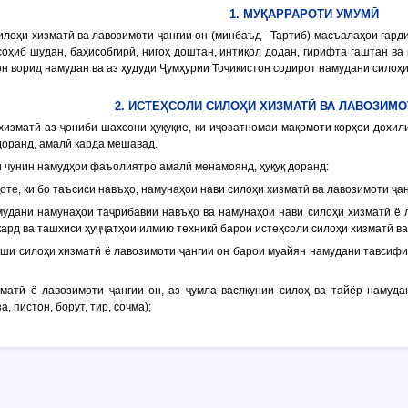
1. МУҚАРРАРОТИ УМУМӢ
илоҳи хизматӣ ва лавозимоти ҷангии он (минбаъд - Тартиб) масъалаҳои гарди
соҳиб шудан, баҳисобгирӣ, нигоҳ доштан, интиқол додан, гирифта гаштан ва
он ворид намудан ва аз ҳудуди Ҷумҳурии Тоҷикистон содирот намудани силоҳи
2. ИСТЕҲСОЛИ СИЛОҲИ ХИЗМАТӢ ВА ЛАВОЗИМО
хизматӣ аз ҷониби шахсони ҳуқуқие, ки иҷозатномаи мақомоти корҳои дохили
доранд, амалӣ карда мешавад.
ки чунин намудҳои фаъолиятро амалӣ менамоянд, ҳуқуқ доранд:
қоте, ки бо таъсиси навъҳо, намунаҳои нави силоҳи хизматӣ ва лавозимоти ҷа
амудани намунаҳои таҷрибавии навъҳо ва намунаҳои нави силоҳи хизматӣ ё 
кард ва ташхиси ҳуҷҷатҳои илмию техникӣ барои истеҳсоли силоҳи хизматӣ ва
иши силоҳи хизматӣ ё лавозимоти ҷангии он барои муайян намудани тавсифи
зматӣ ё лавозимоти ҷангии он, аз ҷумла васлкунии силоҳ ва тайёр намуда
, пистон, борут, тир, сочма);