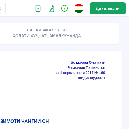
Дохилшавӣ
САНАИ АМАЛКУНИ:
ҲОЛАТИ ҲУҶҶАТ: АМАЛКУНАНДА
Бо
қарори
Ҳукумати
Ҷумҳурии Тоҷикистон
аз 1 апрели соли 2017 № 160
тасдиқ шудааст
ОЗИМОТИ ҶАНГИИ ОН