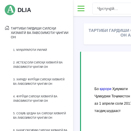
DLIA
ТАРТИБИ ГАРДИШИ СИЛОҲИ
ТАРТИБИ ГАРДИШИ
ХИЗМАТӢ ВА ЛАВОЗИМОТИ ҶАНГИИ
ОН А
ОН
1. МУҚАРРАРОТИ УМУМӢ
2. ИСТЕҲСОЛИ СИЛОҲИ ХИЗМАТӢ ВА
ЛАВОЗИМОТИ ҶАНГИИ ОН
3. ХАРИДУ ФУРЎШИ СИЛОҲИ ХИЗМАТӢ
ВА ЛАВОЗИМОТИ ҶАНГИИ ОН
Бо
қарори
Ҳукумати
Ҷумҳурии Тоҷикистон
4. ФУРЎШИ СИЛОҲИ ХИЗМАТӢ ВА
ЛАВОЗИМОТИ ҶАНГИИ ОН
аз 1 апрели соли 20
тасдиқ шудааст
5. СОҲИБ ШУДАН БА СИЛОҲИ ХИЗМАТӢ
ВА ЛАВОЗИМОТИ ҶАНГИИ ОН
6. БАҲИСОБГИРИИ СИЛОҲИ ХИЗМАТӢ ВА