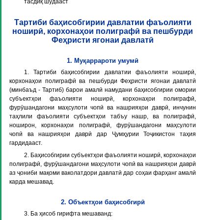
тасдиқ шудааст
Тартиби баҳисобгирии давлатии фаъолияти
ноширӣ, корхонаҳои полиграфӣ ва пешбурди
Феҳристи ягонаи давлатӣ
1. Муқаррароти умумӣ
1. Тартиби баҳисобгирии давлатии фаъолияти ноширӣ,
корхонаҳои полиграфӣ ва пешбурди Феҳристи ягонаи давлатӣ
(минбаъд - Тартиб) барои амалӣ намудани баҳисобгирии омории
субъектҳои фаъолияти ноширӣ, корхонаҳои полиграфӣ,
фурӯшандагони маҳсулоти чопӣ ва нашрияҳои даврӣ, инчунин
таҳлили фаъолияти субъектҳои табъу нашр, ва полиграфӣ,
ноширон, корхонаҳои полиграфӣ, фурӯшандагони маҳсулоти
чопӣ ва нашрияҳои даврӣ дар Ҷумҳурии Тоҷикистон таҳия
гардидааст.
2. Баҳисобгирии субъектҳои фаъолияти ноширӣ, корхонаҳои
полиграфӣ, фурӯшандагони маҳсулоти чопӣ ва нашрияҳои даврӣ
аз ҷониби мақоми ваколатдори давлатӣ дар соҳаи фарҳанг амалӣ
карда мешавад.
2. Объектҳои баҳисобгирӣ
3. Ба ҳисоб гирифта мешаванд: