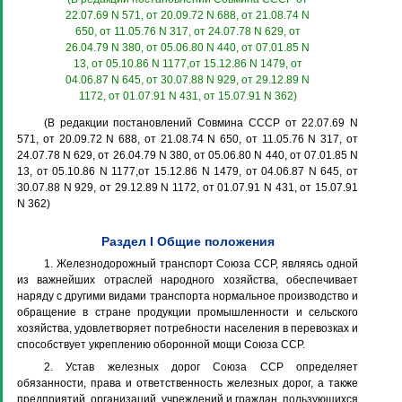
22.07.69 N 571, от 20.09.72 N 688, от 21.08.74 N
650, от 11.05.76 N 317, от 24.07.78 N 629, от
26.04.79 N 380, от 05.06.80 N 440, от 07.01.85 N
13, от 05.10.86 N 1177,от 15.12.86 N 1479, от
04.06.87 N 645, от 30.07.88 N 929, от 29.12.89 N
1172, от 01.07.91 N 431, от 15.07.91 N 362)
(В редакции постановлений Совмина СССР от 22.07.69 N
571, от 20.09.72 N 688, от 21.08.74 N 650, от 11.05.76 N 317, от
24.07.78 N 629, от 26.04.79 N 380, от 05.06.80 N 440, от 07.01.85 N
13, от 05.10.86 N 1177,от 15.12.86 N 1479, от 04.06.87 N 645, от
30.07.88 N 929, от 29.12.89 N 1172, от 01.07.91 N 431, от 15.07.91
N 362)
Раздел I Общие положения
1. Железнодорожный транспорт Союза ССР, являясь одной
из важнейших отраслей народного хозяйства, обеспечивает
наряду с другими видами транспорта нормальное производство и
обращение в стране продукции промышленности и сельского
хозяйства, удовлетворяет потребности населения в перевозках и
способствует укреплению оборонной мощи Союза ССР.
2. Устав железных дорог Союза ССР определяет
обязанности, права и ответственность железных дорог, а также
предприятий, организаций, учреждений и граждан, пользующихся