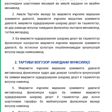
расонидани шартномаи маъмурӣ ва амалӣ кардани он муайян
менамояд.
2. Амали Тартиби мазкур ба мақомоти иҷроияи марказии
ҳокимияти давлатӣ, мақомоти иҷроияи маҳаллии ҳокимияти
давлатӣ, мақомоти худидоракунии шаҳраку деҳот ва ташкилотҳо,
ки дар раванди вогузор намудани функсияҳо иштирок менамоянд,
татбиқ мегардад.
3. Ба мақомоти худидоракунии шаҳраку деҳот ва ташкилотҳо
функсияҳои назоратии мақомоти иҷроияи марказии ҳокимияти
давлатӣ, ба истиснои ҳолатҳои пешбининамудаи қонунгузорӣ
вогузор карда намешаванд.
2. ТАРТИБИ ВОГУЗОР НАМУДАНИ ФУНКСИЯҲО
4. Мақомоти иҷроияи марказии ҳокимияти давлатӣ
метавонанд функсияҳои худро дар доираи талаботи қонунгузорӣ
ба зиммаи мақомоти худидоракунии шаҳраку деҳот ё ташкилотҳо
вогузор намоянд.
5. Мақомоти иҷроияи марказии ҳокимияти давлатӣ
метавонанд функсияҳои худро ба зиммаи мақомоти
худидоракунии шаҳраку деҳот ё ташкилотҳо дар асоси
шартномаи тарафҳо бо маблағгузории функсияҳои мазкур
вогузор намоянд.