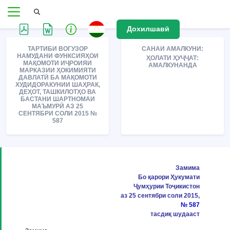
Дохилшавӣ
ТАРТИБИ ВОГУЗОР
САНАИ АМАЛКУНИ:
НАМУДАНИ ФУНКСИЯҲОИ
ҲОЛАТИ ҲУҶҶАТ:
МАҚОМОТИ ИҶРОИЯИ
АМАЛКУНАНДА
МАРКАЗИИ ҲОКИМИЯТИ
ДАВЛАТӢ БА МАҚОМОТИ
ХУДИДОРАКУНИИ ШАҲРАК,
ДЕҲОТ, ТАШКИЛОТҲО ВА
БАСТАНИ ШАРТНОМАИ
МАЪМУРӢ АЗ 25
СЕНТЯБРИ СОЛИ 2015 №
587
Замима
Бо қарори Ҳукумати
Ҷумҳурии Тоҷикистон
аз 25 сентябри соли 2015,
№ 587
тасдиқ шудааст