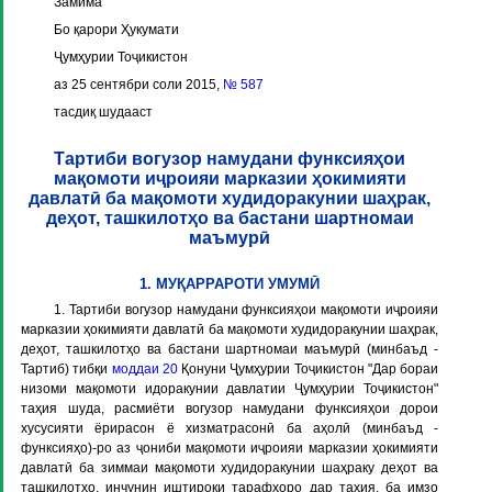
Замима
Бо қарори Ҳукумати
Ҷумҳурии Тоҷикистон
аз 25 сентябри соли 2015,
№ 587
тасдиқ шудааст
Тартиби вогузор намудани функсияҳои
мақомоти иҷроияи марказии ҳокимияти
давлатӣ ба мақомоти худидоракунии шаҳрак,
деҳот, ташкилотҳо ва бастани шартномаи
маъмурӣ
1. МУҚАРРАРОТИ УМУМӢ
1. Тартиби вогузор намудани функсияҳои мақомоти иҷроияи
марказии ҳокимияти давлатӣ ба мақомоти худидоракунии шаҳрак,
деҳот, ташкилотҳо ва бастани шартномаи маъмурӣ (минбаъд -
Тартиб) тибқи
моддаи 20
Қонуни Ҷумҳурии Тоҷикистон "Дар бораи
низоми мақомоти идоракунии давлатии Ҷумҳурии Тоҷикистон"
таҳия шуда, расмиёти вогузор намудани функсияҳои дорои
хусусияти ёрирасон ё хизматрасонӣ ба аҳолӣ (минбаъд -
функсияҳо)-ро аз ҷониби мақомоти иҷроияи марказии ҳокимияти
давлатӣ ба зиммаи мақомоти худидоракунии шаҳраку деҳот ва
ташкилотҳо, инчунин иштироки тарафҳоро дар таҳия, ба имзо