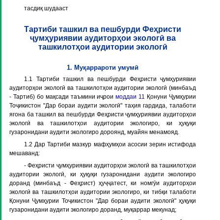
тасдиқ шудааст
Тартиби ташкил ва пешбурди Феҳристи
ҷумҳуриявии аудиторҳои экологӣ ва
ташкилотҳои аудитории экологӣ
1. Муқаррароти умумӣ
1.1 Тартиби ташкил ва пешбурди Феҳристи ҷумҳуриявии
аудиторҳои экологӣ ва ташкилотҳои аудитории экологӣ (минбаъд
- Тартиб) бо мақсади таъмини иҷрои
моддаи 11
Қонуни Ҷумҳурии
Тоҷикистон "Дар бораи аудити экологӣ" таҳия гардида, талаботи
ягона ба ташкил ва пешбурди Феҳристи ҷумҳуриявии аудиторҳои
экологӣ ва ташкилотҳои аудитории экологиро, ки ҳуқуқи
гузаронидани аудити экологиро дороянд, муайян менамояд.
1.2 Дар Тартиби мазкур мафҳумҳои асосии зерин истифода
мешаванд:
- Феҳристи ҷумҳуриявии аудиторҳои экологӣ ва ташкилотҳои
аудитории экологӣ, ки ҳуқуқи гузаронидани аудити экологиро
доранд (минбаъд - Феҳрист) ҳуҷҷатест, ки номгӯи аудиторҳои
экологӣ ва ташкилотҳои аудитории экологиро, ки тибқи талаботи
Қонуни Ҷумҳурии Тоҷикистон "Дар бораи аудити экологӣ" ҳуқуқи
гузаронидани аудити экологиро доранд, муқаррар мекунад;