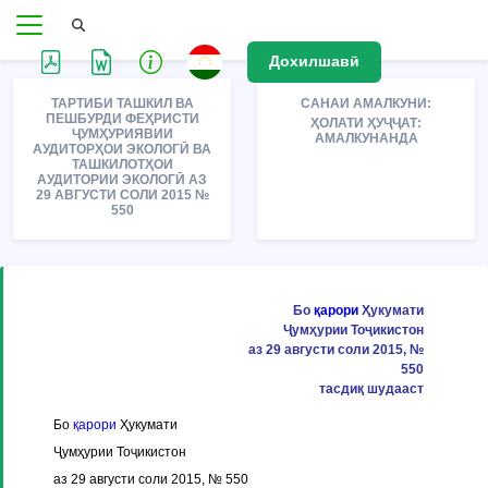
Дохилшавӣ
ТАРТИБИ ТАШКИЛ ВА
САНАИ АМАЛКУНИ:
ПЕШБУРДИ ФЕҲРИСТИ
ҲОЛАТИ ҲУҶҶАТ:
ҶУМҲУРИЯВИИ
АМАЛКУНАНДА
АУДИТОРҲОИ ЭКОЛОГӢ ВА
ТАШКИЛОТҲОИ
АУДИТОРИИ ЭКОЛОГӢ АЗ
29 АВГУСТИ СОЛИ 2015 №
550
Бо
қарори
Ҳукумати
Ҷумҳурии Тоҷикистон
аз 29 августи соли 2015, №
550
тасдиқ шудааст
Бо
қарори
Ҳукумати
Ҷумҳурии Тоҷикистон
аз 29 августи соли 2015, № 550