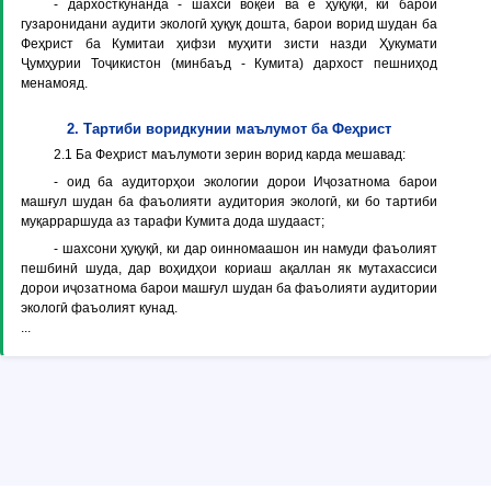
- дархосткунанда - шахси воқеӣ ва ё ҳуқуқӣ, ки барои
гузаронидани аудити экологӣ ҳуқуқ дошта, барои ворид шудан ба
Феҳрист ба Кумитаи ҳифзи муҳити зисти назди Ҳукумати
Ҷумҳурии Тоҷикистон (минбаъд - Кумита) дархост пешниҳод
менамояд.
2. Тартиби воридкунии маълумот ба Феҳрист
2.1 Ба Феҳрист маълумоти зерин ворид карда мешавад:
- оид ба аудиторҳои экологии дорои Иҷозатнома барои
машғул шудан ба фаъолияти аудитория экологӣ, ки бо тартиби
муқарраршуда аз тарафи Кумита дода шудааст;
- шахсони ҳуқуқӣ, ки дар оинномаашон ин намуди фаъолият
пешбинӣ шуда, дар воҳидҳои кориаш ақаллан як мутахассиси
дорои иҷозатнома барои машғул шудан ба фаъолияти аудитории
экологӣ фаъолият кунад.
...