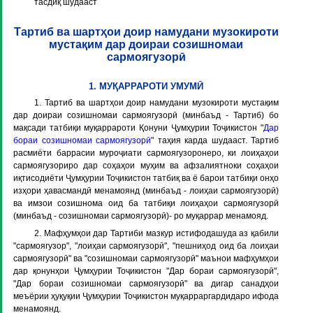
тасдиқ шудааст
Тартиб ва шартҳои доир намудани музокироти
мустақим дар доираи созишномаи
сармоягузорӣ
1. МУҚАРРАРОТИ УМУМӢ
1. Тартиб ва шартҳои доир намудани музокироти мустақим
дар доираи созишномаи сармоягузорӣ (минбаъд - Тартиб) бо
мақсади татбиқи муқаррароти Қонуни Ҷумҳурии Тоҷикистон "
Дар
бораи созишномаи сармоягузорӣ
" таҳия карда шудааст. Тартиб
расмиёти баррасии муроҷиати сармоягузоронеро, ки лоиҳаҳои
сармоягузориро дар соҳаҳои муҳим ва афзалиятноки соҳаҳои
иқтисодиёти Ҷумҳурии Тоҷикистон татбиқ ва ё барои татбиқи онҳо
изҳори ҳавасмандӣ менамоянд (минбаъд - лоиҳаи сармоягузорӣ)
ва имзои созишнома оид ба татбиқи лоиҳаҳои сармоягузорӣ
(минбаъд - созишномаи сармоягузорӣ)- ро муқаррар менамояд.
2. Мафҳумҳои дар Тартиби мазкур истифодашуда аз қабили
"сармоягузор", "лоиҳаи сармоягузорӣ", "пешниҳод оид ба лоиҳаи
сармоягузорӣ" ва "созишномаи сармоягузорӣ" маънои мафҳумҳои
дар қонунҳои Ҷумҳурии Тоҷикистон "Дар бораи сармоягузорӣ",
"Дар бораи созишномаи сармоягузорӣ" ва дигар санадҳои
меъёрии ҳуқуқии Ҷумҳурии Тоҷикистон муқарраргардидаро ифода
менамоянд.