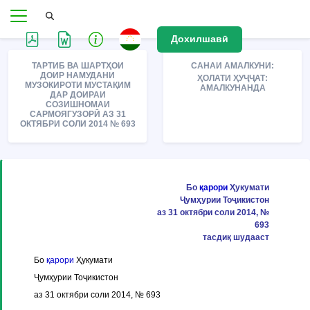
Дохилшавӣ
ТАРТИБ ВА ШАРТҲОИ
САНАИ АМАЛКУНИ:
ДОИР НАМУДАНИ
ҲОЛАТИ ҲУҶҶАТ:
МУЗОКИРОТИ МУСТАҚИМ
АМАЛКУНАНДА
ДАР ДОИРАИ
СОЗИШНОМАИ
САРМОЯГУЗОРӢ АЗ 31
ОКТЯБРИ СОЛИ 2014 № 693
Бо
қарори
Ҳукумати
Ҷумҳурии Тоҷикистон
аз 31 октябри соли 2014, №
693
тасдиқ шудааст
Бо
қарори
Ҳукумати
Ҷумҳурии Тоҷикистон
аз 31 октябри соли 2014, № 693