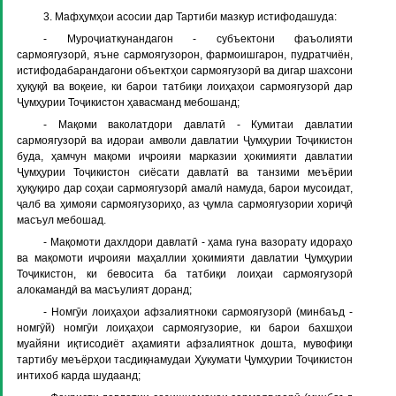
3. Мафҳумҳои асосии дар Тартиби мазкур истифодашуда:
- Муроҷиаткунандагон - субъектони фаъолияти
сармоягузорӣ, яъне сармоягузорон, фармоишгарон, пудратчиён,
истифодабарандагони объектҳои сармоягузорӣ ва дигар шахсони
ҳуқуқӣ ва воқеие, ки барои татбиқи лоиҳаҳои сармоягузорӣ дар
Ҷумҳурии Тоҷикистон ҳавасманд мебошанд;
- Мақоми ваколатдори давлатӣ - Кумитаи давлатии
сармоягузорӣ ва идораи амволи давлатии Ҷумҳурии Тоҷикистон
буда, ҳамчун мақоми иҷроияи марказии ҳокимияти давлатии
Ҷумҳурии Тоҷикистон сиёсати давлатӣ ва танзими меъёрии
ҳуқуқиро дар соҳаи сармоягузорӣ амалӣ намуда, барои мусоидат,
ҷалб ва ҳимояи сармоягузориҳо, аз ҷумла сармоягузории хориҷӣ
масъул мебошад.
- Мақомоти дахлдори давлатӣ - ҳама гуна вазорату идораҳо
ва мақомоти иҷроияи маҳаллии ҳокимияти давлатии Ҷумҳурии
Тоҷикистон, ки бевосита ба татбиқи лоиҳаи сармоягузорӣ
алокамандӣ ва масъулият доранд;
- Номгӯи лоиҳаҳои афзалиятноки сармоягузорӣ (минбаъд -
номгӯй) номгӯи лоиҳаҳои сармоягузорие, ки барои бахшҳои
муайяни иқтисодиёт аҳамияти афзалиятнок дошта, мувофиқи
тартибу меъёрҳои тасдиқнамудаи Ҳукумати Ҷумҳурии Тоҷикистон
интихоб карда шудаанд;