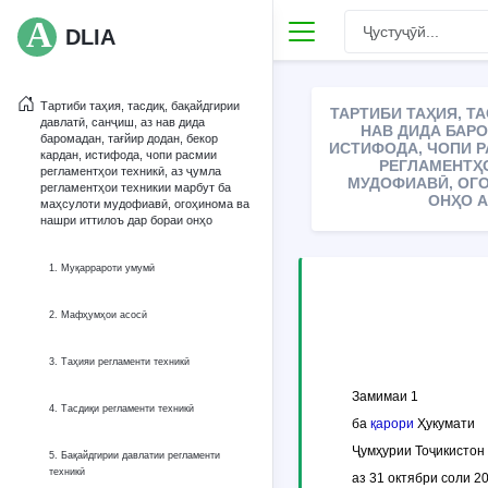
DLIA
Тартиби таҳия, тасдиқ, бақайдгирии
ТАРТИБИ ТАҲИЯ, Т
давлатӣ, санҷиш, аз нав дида
НАВ ДИДА БАРО
баромадан, тағйир додан, бекор
ИСТИФОДА, ЧОПИ Р
кардан, истифода, чопи расмии
РЕГЛАМЕНТҲ
регламентҳои техникӣ, аз ҷумла
МУДОФИАВӢ, ОГО
регламентҳои техникии марбут ба
ОНҲО А
маҳсулоти мудофиавӣ, огоҳинома ва
нашри иттилоъ дар бораи онҳо
1. Муқаррароти умумӣ
2. Мафҳумҳои асосӣ
3. Таҳияи регламенти техникӣ
Замимаи 1
4. Тасдиқи регламенти техникӣ
ба
қарори
Ҳукумати
Ҷумҳурии Тоҷикистон
5. Бақайдгирии давлатии регламенти
техникӣ
аз 31 октябри соли 2