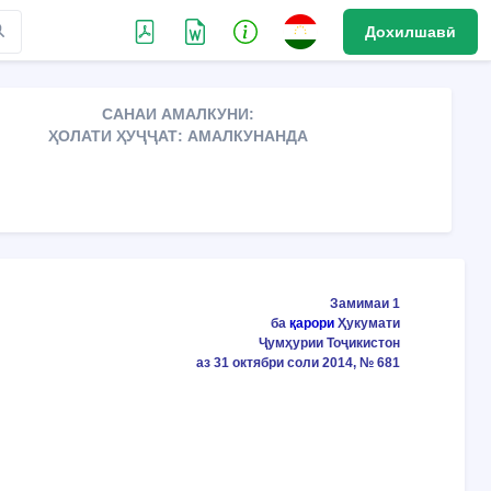
Дохилшавӣ
САНАИ АМАЛКУНИ:
ҲОЛАТИ ҲУҶҶАТ: АМАЛКУНАНДА
Замимаи 1
ба
қарори
Ҳукумати
Ҷумҳурии Тоҷикистон
аз 31 октябри соли 2014, № 681