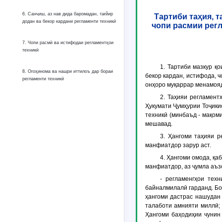
6. Санҷиш, аз нав дида баромадан, тағйир
Тартиби таҳия, т
додан ва бекор кардани регламенти техникӣ
чопи расмии регл
7. Чопи расмӣ ва истифодаи регламентҳои
техникӣ
1. Тартиби мазкур қ
8. Огоҳинома ва нашри иттилоъ дар бораи
бекор кардан, истифода, 
регламенти техникӣ
онҳоро муқаррар менамоя
2. Таҳияи регламент
Ҳукумати Ҷумҳурии Тоҷики
техникӣ (минбаъд - мақом
мешавад.
3. Ҳангоми таҳияи 
манфиатдор зарур аст.
4. Ҳангоми омода, қа
манфиатдор, аз ҷумла аъз
- регламенгҳои тех
байналмилалӣ гарданд. Бо 
ҳангоми дастрас нашудан
талаботи амнияти миллӣ; 
Ҳангоми баҳодиҳии чунин