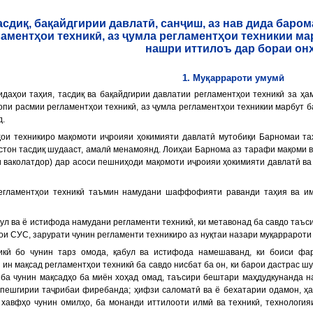
асдиқ, бақайдгирии давлатӣ, санҷиш, аз нав дида баром
аментҳои техникӣ, аз ҷумла регламентҳои техникии м
нашри иттилоъ дар бораи он
1. Муқаррароти умумӣ
оидаҳои таҳия, тасдиқ ва бақайдгирии давлатии регламентҳои техникӣ за ҳа
чопи расмии регламентҳои техникӣ, аз ҷумла регламентҳои техникии марбут 
д.
ҳои техникиро мақомоти иҷроияи ҳокимияти давлатӣ мутобиқи Барномаи та
стон тасдиқ шудааст, амалӣ менамоянд. Лоиҳаи Барнома аз тарафи мақоми
и ваколатдор) дар асоси пешниҳоди мақомоти иҷроияи ҳокимияти давлатӣ в
регламентҳои техникӣ таъмин намудани шаффофияти раванди таҳия ва и
бул ва ё истифода намудани регламенти техникӣ, ки метавонад ба савдо таъ
ои СУС, зарурати чунин регламенти техникиро аз нуқтаи назари муқаррароти
никӣ бо чунин тарз омода, қабул ва истифода намешаванд, ки боиси фа
ин мақсад регламентҳои техникӣ ба савдо нисбат ба он, ки барои дастрас шу
 ба чунин мақсадҳо ба миён хоҳад омад, таъсири бештари маҳдудкунанда н
пешгирии таҷрибаи фиребанда; ҳифзи саломатӣ ва ё бехатарии одамон, ҳаё
 хавфҳо чунин омилҳо, ба монанди иттилооти илмӣ ва техникӣ, технолог