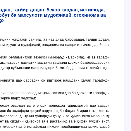
адан, тағйир додан, бекор кардан, истифода,
арбут ба маҳсулоти мудофиавӣ, огоҳинома ва
ҳо
мчунин қоидаҳои санҷиш, аз нав дида баромадан, тағйир додан,
ба маҳсулоти мудофиавӣ, огоҳинома ва нашри иттилоъ дар бораи
ҳияи регламентҳои техникӣ (минбаъд - Барнома), ки аз тарафи
 ваколатдори давлатии масъули ташкили корҳои бамеъёрдарории
а дигар субъектҳои манфиатдори бамеъёрдарории техникӣ таҳия
мконияти дар баррасии он иштирок намудани ҳамаи тарафҳои
сири назаррас расонад, мақоми ваколатдор бо дархости тарафҳои
 зерин шарҳ медиҳад:
роҳам овардан ва ё эҷоди монеаҳои ғайризарурӣ дар савдои
дан ба ҳадафҳои қонунӣ зарур аст, бо баҳисобгирии хатарҳое, ки
амерасонанд. Чунин ҳадафҳои қонунӣ аз ҷумла инҳо мебошанд:
т ва сиҳатии ҳайвонот ва ё растаниҳо ва ё ҳифзи муҳити зист.
ияи мувофиқ ва ё истифодаи ниҳоии пешбинишудаи молҳо ҳисоб