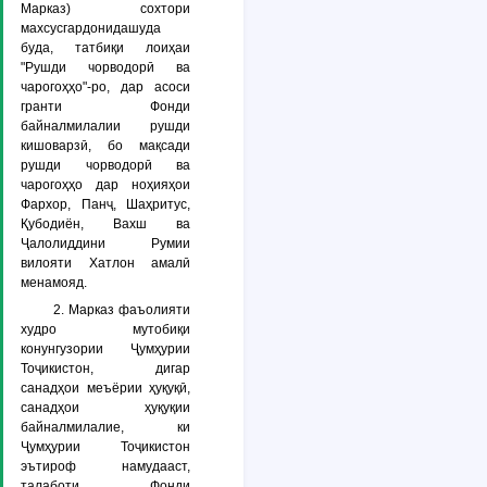
Марказ) сохтори
махсусгардонидашуда
буда, татбиқи лоиҳаи
"Рушди чорводорӣ ва
чарогоҳҳо"-ро, дар асоси
гранти Фонди
байналмилалии рушди
кишоварзӣ, бо мақсади
рушди чорводорӣ ва
чарогоҳҳо дар ноҳияҳои
Фархор, Панҷ, Шаҳритус,
Қубодиён, Вахш ва
Ҷалолиддини Румии
вилояти Хатлон амалӣ
менамояд.
2. Марказ фаъолияти
худро мутобиқи
конунгузории Ҷумҳурии
Тоҷикистон, дигар
санадҳои меъёрии ҳуқуқӣ,
санадҳои ҳуқуқии
байналмилалие, ки
Ҷумҳурии Тоҷикистон
эътироф намудааст,
талаботи Фонди