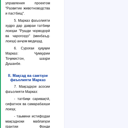
управления проектом
"Развитие животноводства
и пастбищ".
5. Марказ фаъолияти
худро дар давраи татбиқи
лоиҳаи "Рушди чорводорӣ
ва чарогоҳҳо" (минбаъд-
лоиҳа) анҷом медиҳад.
6. Суроғаи ҳуқуқии
Марказ: Ҷумҳурии
Тоҷикистон, шаҳри
Душанбе.
II. Мақсад ва самтҳои
фаъолияти Марказ
7. Мақсадҳои асосии
фаъолияти Марказ:
- татбиқи саривақтӣ,
сифатнок ва самарабахши
лоиҳа;
- таьмини истифодаи
мақсадноки маблағҳои
грантии Фонди