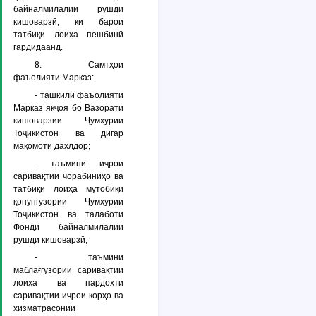
байналмилалии рушди
кишоварзӣ, ки барои
татбиқи лоиҳа пешбинӣ
гардидаанд.
8. Самтҳои
фаъолияти Марказ:
- ташкили фаъолияти
Марказ якҷоя бо Вазорати
кишоварзии Ҷумҳурии
Тоҷикистон ва дигар
мақомоти дахлдор;
- таъмини иҷрои
саривақтии чорабиниҳо ва
татбиқи лоиҳа мутобиқи
қонунгузории Ҷумҳурии
Тоҷикистон ва талаботи
Фонди байналмилалии
рушди кишоварзӣ;
- таъмини
маблағгузории саривақтии
лоиҳа ва пардохти
саривақтии иҷрои корҳо ва
хизматрасонии