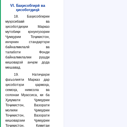
VI. Баҳисобгирӣ ва
ҳисоботдиҳӣ
18. Баҳисобгирии
муҳосибавӣ ва
ҳисоботдиҳии Марказ
мутобиқи қонунгузории
Ҷумҳурии Тоҷикистон,
инчунин стандартҳои
байналмилалӣ ва
талаботи Фонди
байналмилалии рушди
кишоварзӣ анҷом дода
мешавад.
19. Натиҷаҳои
фаъолияти Марказ дар
ҳисоботҳои ҳармоҳа,
семоҳа, нимсола ва
солонаи Муассиса, ки ба
Ҳукумати Ҷумҳурии
Тоҷикистон, Вазорати
молияи Ҷумҳурии
Тоҷикистон, Вазорати
кишоварзии Ҷумҳурии
Тоҷикистон, Кумитаи