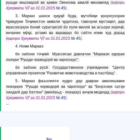
рушди кишоварзӣ ва ҳамин Оиннома амалӣ менамояд
(қарори
Ҳукумати ҶТ аз 31.01.2015
№ 45
)
.
3. Марказ шахси ҳуқуқӣ буда, мутобиқи қонунгузории
Ҷумҳурии Тоҷикистон амволи ҷудогона, тавозуни мустақил, дар
муассисаҳои бонкӣ суратҳисоб бо пули миллӣ ва асъори хориҷӣ,
инчунин мӯҳр, штамп ва варақаҳо бо сабти номи худ дорад
(қарори Ҳукумати ҶТ аз 31.01.2015
№ 45
)
.
4. Номи Марказ:
бо забони тоҷикӣ: Муассисаи давлатии "Маркази идораи
лоиҳаи "Рушди чорводорӣ ва чарогоҳҳо";
бо забони русӣ: Государственное учреждение "Центр
управления проектом "Развитие животноводства и пастбищ".
5. Марказ фаъолияти худро дар давраи амалишавии
лоиҳаҳои "Рушди чорводорӣ ва чарогоҳҳо" ва "Беҳсозии сатҳи
зиндагӣ дар Хатлон" (минбаъд - лоиҳаҳо) анҷом медиҳад
(қарори
Ҳукумати ҶТ аз 31.01.2015
№ 45
)
.
...
Бо