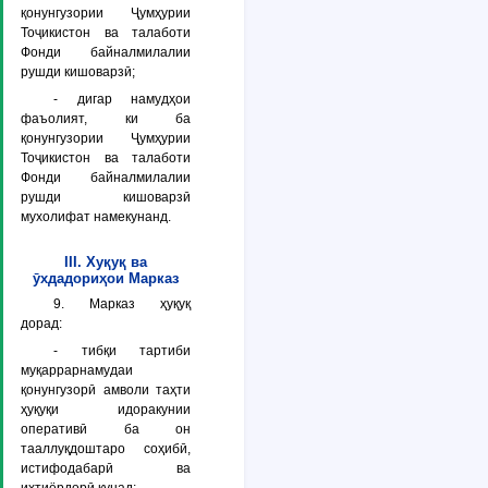
қонунгузории Ҷумҳурии
Тоҷикистон ва талаботи
Фонди байналмилалии
рушди кишоварзӣ;
- дигар намудҳои
фаъолият, ки ба
қонунгузории Ҷумҳурии
Тоҷикистон ва талаботи
Фонди байналмилалии
рушди кишоварзӣ
мухолифат намекунанд.
III. Хуқуқ ва
ӯхдадориҳои Марказ
9. Марказ ҳуқуқ
дорад:
- тибқи тартиби
муқаррарнамудаи
қонунгузорӣ амволи таҳти
ҳуқуқи идоракунии
оперативӣ ба он
тааллуқдоштаро соҳибӣ,
истифодабарӣ ва