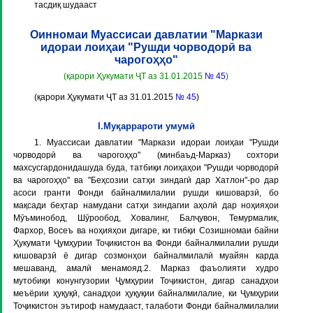
тасдиқ шудааст
Оинномаи Муассисаи давлатии "Маркази
идораи лоиҳаи "Рушди чорводорӣ ва
чарогоҳҳо"
(қарори Ҳукумати ҶТ аз 31.01.2015
№ 45
)
(қарори Ҳукумати ҶТ аз 31.01.2015
№ 45
)
I.Муқаррароти умумӣ
1. Муассисаи давлатии "Маркази идораи лоиҳаи "Рушди
чорводорӣ ва чарогоҳҳо" (минбаъд-Марказ) сохтори
махсусгардонидашуда буда, татбиқи лоиҳаҳои "Рушди чорводорӣ
ва чарогоҳҳо" ва "Беҳсозии сатҳи зиндагӣ дар Хатлон"-ро дар
асоси гранти Фонди байналмилалии рушди кишоварзӣ, бо
мақсади беҳтар намудани сатҳи зиндагии аҳолӣ дар ноҳияҳои
Мӯъминобод, Шӯрообод, Ховалинг, Балҷувон, Темурмалик,
Фархор, Восеъ ва ноҳияҳои дигаре, ки тибқи Созишномаи байни
Ҳукумати Ҷумҳурии Тоҷикистон ва Фонди байналмилалии рушди
кишоварзӣ ё дигар созмонҳои байналмилалӣ муайян карда
мешаванд, амалӣ менамояд.2. Марказ фаъолияти худро
мутобиқи конунгузории Ҷумҳурии Тоҷикистон, дигар санадҳои
меъёрии ҳуқуқӣ, санадҳои ҳуқуқии байналмилалие, ки Ҷумҳурии
Тоҷикистон эътироф намудааст, талаботи Фонди байналмилалии