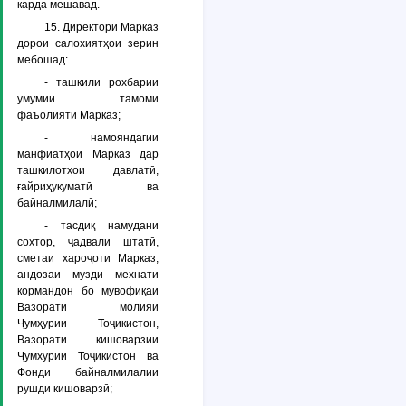
карда мешавад.
15. Директори Марказ
дорои салохиятҳои зерин
мебошад:
- ташкили рохбарии
умумии тамоми
фаъолияти Марказ;
- намояндагии
манфиатҳои Марказ дар
ташкилотҳои давлатӣ,
ғайриҳукуматӣ ва
байналмилалӣ;
- тасдиқ намудани
сохтор, ҷадвали штатӣ,
сметаи хароҷоти Марказ,
андозаи музди мехнати
кормандон бо мувофиқаи
Вазорати молияи
Ҷумҳурии Тоҷикистон,
Вазорати кишоварзии
Ҷумхурии Тоҷикистон ва
Фонди байналмилалии
рушди кишоварзӣ;