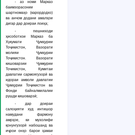
- аз номи Марказ
баимзорасонии
шартномаҳо (карордодхо)
ва анчом додани амалҳои
дигар дар доираи лоиҳа;
- пешниходи
ҳисоботхои Марказ ба
Хукумати Ҷумҳурии
Тоҷикистон, Вазорати
молияи Ҷумҳурии
Тоҷикистон. Вазорати
кишоварзии Ҷумқурии
Точикистон, Кумитаи
давлатии сармоягузорӣ ва
идораи амволи давлатии
Ҷумҳурии Тоҷикистон ва
Фонди байналмилалии
рушди кишоварзӣ;
- дар доираи
салоҳияти худ интишор
намудани фармону
амрҳое, ки мухолифи
қонунгузорӣ набошанд ва
иҷрои онҳо барои ҳамаи