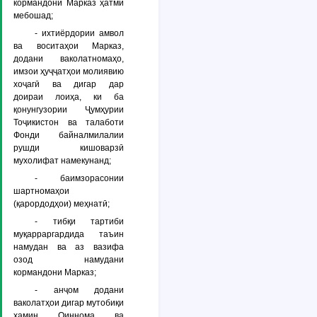
кормандони Марказ ҳатмӣ
мебошад;
- ихтиёрдории амвол
ва воситаҳои Марказ,
додани ваколатномаҳо,
имзои ҳуҷҷатҳои молиявию
хоҷагӣ ва дигар дар
доираи лоиҳа, ки ба
қонунгузории Ҷумҳурии
Тоҷикистон ва талаботи
Фонди байналмилалии
рушди кишоварзӣ
мухолифат намекунанд;
- баимзорасонии
шартномаҳои
(қарордодҳои) меҳнатӣ;
- тибқи тартиби
муқарраргардида таъин
намудан ва аз вазифа
озод намудани
кормандони Марказ;
- анҷом додани
ваколатҳои дигар мутобиқи
ҳамин Оиннома ва