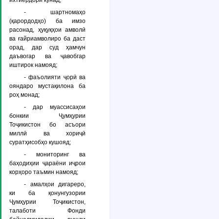
ихтиёрдорӣ кунад;
- шартномаҳо
(қарордодҳо) ба имзо
расонад, ҳуқуқҳои амволӣ
ва ғайриамволиро ба даст
орад, дар суд ҳамчун
даъвогар ва ҷавобгар
иштирок намояд;
- фаъолияти ҷорӣ ва
ояндаро мустақилона ба
роҳ монад;
- дар муассисаҳои
бонкии Ҷумҳурии
Тоҷикистон бо асъори
миллӣ ва хориҷӣ
суратҳисобҳо кушояд;
- мониторинг ва
баҳодиҳии ҷараёни иҷрои
корҳоро таъмин намояд;
- амалҳои дигареро,
ки ба қонунгузории
Ҷумҳурии Тоҷикистон,
талаботи Фонди