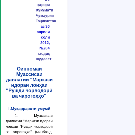
қарори
Ҳукумати
Ҷумҳурии
Тоҷикистон
аз 30
апрели
соли
2012,
№204
тасдиқ
шудааст
Оинномаи
Муассисаи
давлатии "Маркази
идораи лоиҳаи
"Рушди чорводорӣ
ва чарогоҳҳо"
I.Муқаррароти умумӣ
1. Муассисаи
давлатии "Маркази идораи
лоиҳаи "Рушди чорводорӣ
ва чарогоҳҳо" (минбаъд-