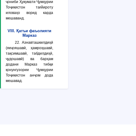
ҷониби Ҳукумати Ҷумҳурии
Тоҷикистон тағйироту
иловаҳо ворид карда
мешаванд.
VIII. Қатъи фаъолияти
Марказ
22. Азнавташкилдиҳӣ
(якҷояшавӣ, ҳамроҳшавӣ,
тақсимшавӣ, табдилдиҳӣ,
ҷудошавӣ) ва барҳам
додани Марказ тибқи
қонунгузории Ҷумҳурии
Тоҷикистон анҷом дода
мешавад.
© Copyright ADLIA. Министерство юстиции Республики Таджикистан,