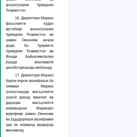
қонунгузории Ҷумҳурии
Тоҷикистон.
16. Директори Марказ
фаъолияти худро
мутобиқи қонунгузории
Ҷумҳурии Тоҷикистон ва
ҳамин Оиннома анҷом
дода, ба Ҳукумати
Ҷумҳурии Тоҷикистон ва
Фонди байналмилалии
рушди кишоварзӣ
ҳисоботдиҳанда мебошад.
17. Директори Марказ
барои иҷрои вазифаҳои ба
зиммаи Марказ
гузошташуда масъулияти
шахсӣ дорад, ваколат ва
дараҷаи масъулияти
кормандони Марказро
мувофиқи хамин Оиннома
ва ӯҳдадориҳои вазифавии
ҳар як корманд муқаррар
менамояд.