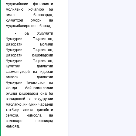
муҳосибавии фаъолияти
молиявию хоҷагиро ба
амал бароварда,
ҳуҷҷатҳои оморӣ ва
муҳосибавиро пеш барад;
- ба Ҳукумати
Ҷумҳурии Тоҷикистон,
Вазорати молияи
Ҷумҳурии Тоҷикистон,
Вазорати кишоварзии
Ҷумҳурии Тоҷикистон,
Кумитаи давлатии
сармоягузорӣ ва идораи
амволи давлатии
Ҷумҳурии Тоҷикистон ва
Фонди байналмилалии
рушди кишоварзӣ оид ба
воридшавӣ ва азхудкунии
маблағҳо, инчунин ҷараёни
татбиқи лоиҳа ҳисоботи
семоҳа, нимсола ва
солонаро пешниҳод
намояд.