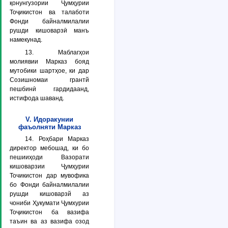
қонунгузории Ҷумҳурии
Тоҷикистон ва талаботи
Фонди байналмилалии
рушди кишоварзӣ манъ
намекунад.
13. Маблагҳои
молиявии Марказ бояд
мутобики шартҳое, ки дар
Созишномаи грантй
пешбинӣ гардидаанд,
истифода шаванд.
V. Идоракунии
фаъолняти Марказ
14. Роҳбари Марказ
директор мебошад, ки бо
пешииҳоди Вазорати
кишоварзии Ҷумҳурии
Точикистон дар мувофика
бо Фонди байналмилалии
рушди кишоварзй аз
чониби Ҳукумати Ҷумхурии
Тоҷикистон ба вазифа
таъин ва аз вазифа озод