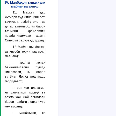
IV. Манбаҳои ташаккули
маблағ ва амвол
11. Марказ дар
ихтиёри худ бино, иншоот,
таҷҳизот, асбобу олот ва
дигар амволеро, ки барои
таъмини фаъолияти
пешбининамудаи ҳамин
Оиннома заруранд, дорад.
12. Маблағҳои Марказ
аз ҳисоби зерин ташаккул
меёбанд:
- гранти Фонди
байналмилалии рушди
кишоварзӣ, ки барои
татбиқи Лоиҳа пешниҳод
гардидааст;
- грантҳои иловагие,
ки давлатхои хориҷӣ ва
созмонҳои байналмилалӣ
барои татбиқи лоиҳа ҷудо
менамоянд;
- манбаъҳое, ки