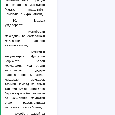
байналмилалии рушди
кишоварзӣ ва мақсадҳои
Марказ мухолифат
намекунанд, иҷро намояд.
10. Марказ
ӯҳдадораст:
- истифодаи
мақсаднок ва самараноки
маблағҳои грантиро
таъмин намояд;
- мутобиқи
қонунгузории Ҷумҳурии
Тоҷикистон барои
кормандони худ риояи
кафолатҳои ҳуқуқии
шаҳрвандонро, ки давлат
муқаррар намудааст,
таъмин намояд ва тибқи
тартиби муқарраргардида
барои зарари ба саломатӣ
ва қобилияти меҳнатии
онҳо расонидашуда
масъулият дошта бошад;
- ҳисоботи фаврӣ ва