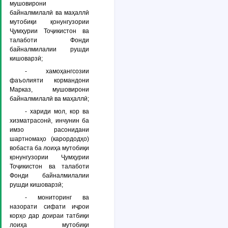
мушовирони
байналмилалӣ ва маҳаллӣ
мутобиқи қонунгузории
Ҷумҳурии Тоҷикистон ва
талаботи Фонди
байналмилалии рушди
кишоварзӣ;
- хамоҳангсозии
фаъолияти кормандони
Марказ, мушовирони
байналмилалӣ ва маҳаллӣ;
- хариди мол, кор ва
хизматрасонӣ, инчунин ба
имзо расонидани
шартномаҳо (карордодҳо)
вобаста ба лоиҳа мутобиқи
қонунгузории Ҷумҳурии
Тоҷикистон ва талаботи
Фонди байналмилалии
рушди кишоварзӣ;
- мониторинг ва
назорати сифати иҷрои
корҳо дар доираи татбиқи
лоиҳа мутобиқи