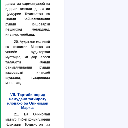
давлатии сармоягузорӣ ва
идораи амволи давлатии
Ҷумҳурии Тоҷикистон ва
Фонди байналмилалии
рушди кишоварзӣ
пешниҳод мегарданд,
инъикос меёбанд.
20. Аудитҳои молиявӣ
ва техникии Марказ аз
ҷониби аудиторҳои
мустақил, ки дар асоси
талаботи Фонди
баймалмилалии рушди
кишоварзӣ интихоб
шудаанд, гузаронида
мешаванд.
VII. Тартиби ворид
намудани тағйироту
иловаҳо ба Оинномаи
Марказ
21. Ба Оинномаи
мазкур тибқи қонунгузории
Ҷумҳурии Тоҷикистон аз