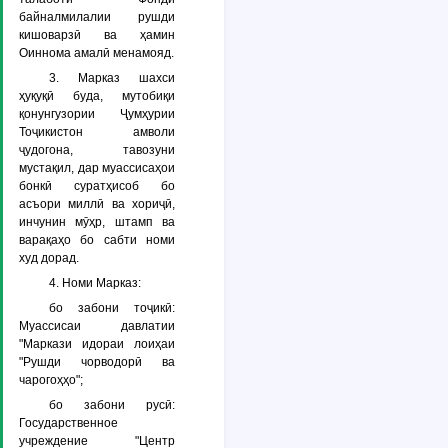
байналмилалии рушди
кишоварзӣ ва ҳамин
Оиннома амалӣ менамояд.
3. Марказ шахси
ҳуқуқӣ буда, мутобиқи
қонунгузории Ҷумҳурии
Тоҷикистон амволи
ҷудогона, тавозуни
мустақил, дар муассисаҳои
бонкӣ суратҳисоб бо
асъори миллӣ ва хориҷӣ,
инчунин мӯҳр, штамп ва
варақаҳо бо сабти номи
худ дорад.
4. Номи Марказ:
бо забони тоҷикӣ:
Муассисаи давлатии
"Маркази идораи лоиҳаи
"Рушди чорводорӣ ва
чарогоҳҳо";
бо забони русӣ:
Государственное
учреждение "Центр