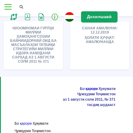
Дохилшавӣ
НИЗОМНОМАИ ГУРӮҲИ
САНАИ АМАЛКУНИ:
МИЛЛИИ
12.12.2019
ҲАМОҲАНГСОЗИИ
ҲОЛАТИ ҲУҶҶАТ:
БАЙНИИДОРАВӢ ОИД БА
АМАЛКУНАНДА
МАСЪАЛАҲОИ ТАТБИҚИ
СТРАТЕГИЯИ МИЛЛИИ
ИДОРА НАМУДАНИ
САРҲАД АЗ 1 АВГУСТИ
СОЛИ 2011 № 371
Бо
қарори
Ҳукумати
Ҷумҳурии Тоҷикистон
аз 1 августи соли 2011, № 371
тасдиқ шудааст
Бо
қарори
Ҳукумати
Ҷумҳурии Тоҷикистон