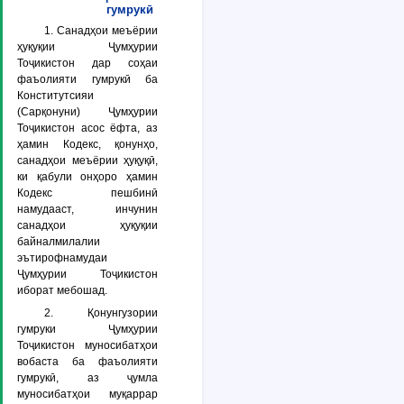
гумрукӣ
1. Санадҳои меъёрии
ҳуқуқии Ҷумҳурии
Тоҷикистон дар соҳаи
фаъолияти гумрукӣ ба
Конститутсияи
(Сарқонуни) Ҷумҳурии
Тоҷикистон асос ёфта, аз
ҳамин Кодекс, қонунҳо,
санадҳои меъёрии ҳуқуқӣ,
ки қабули онҳоро ҳамин
Кодекс пешбинӣ
намудааст, инчунин
санадҳои ҳуқуқии
байналмилалии
эътирофнамудаи
Ҷумҳурии Тоҷикистон
иборат мебошад.
2. Қонунгузории
гумруки Ҷумҳурии
Тоҷикистон муносибатҳои
вобаста ба фаъолияти
гумрукӣ, аз ҷумла
муносибатҳои муқаррар