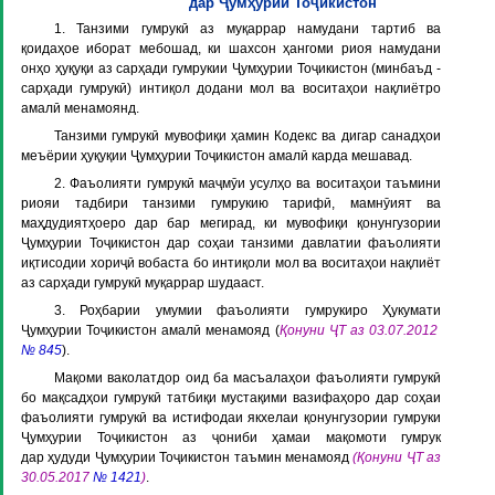
дар Ҷумҳурии Тоҷикистон
1. Танзими гумрукӣ аз муқаррар намудани тартиб ва
қоидаҳое иборат мебошад, ки шахсон ҳангоми риоя намудани
онҳо ҳуқуқи аз сарҳади гумрукии Ҷумҳурии Тоҷикистон (минбаъд -
сарҳади гумрукӣ) интиқол додани мол ва воситаҳои нақлиётро
амалӣ менамоянд.
Танзими гумрукӣ мувофиқи ҳамин Кодекс ва дигар санадҳои
меъёрии ҳуқуқии Ҷумҳурии Тоҷикистон амалӣ карда мешавад.
2. Фаъолияти гумрукӣ маҷмӯи усулҳо ва воситаҳои таъмини
риояи тадбири танзими гумрукию тарифӣ, мамнӯият ва
маҳдудиятҳоеро дар бар мегирад, ки мувофиқи қонунгузории
Ҷумҳурии Тоҷикистон дар соҳаи танзими давлатии фаъолияти
иқтисодии хориҷӣ вобаста бо интиқоли мол ва воситаҳои нақлиёт
аз сарҳади гумрукӣ муқаррар шудааст.
3. Роҳбарии умумии фаъолияти гумрукиро Ҳукумати
Ҷумҳурии Тоҷикистон амалӣ менамояд (
Қонуни ҶТ аз 03.07.2012
№ 845
).
Мақоми ваколатдор оид ба масъалаҳои фаъолияти гумрукӣ
бо мақсадҳои гумрукӣ татбиқи мустақими вазифаҳоро дар соҳаи
фаъолияти гумрукӣ ва истифодаи якхелаи қонунгузории гумруки
Ҷумҳурии Тоҷикистон аз ҷониби ҳамаи мақомоти гумрук
дар ҳудуди Ҷумҳурии Тоҷикистон таъмин менамояд
(
Қонуни ҶТ аз
30.05.2017
№ 1421
)
.