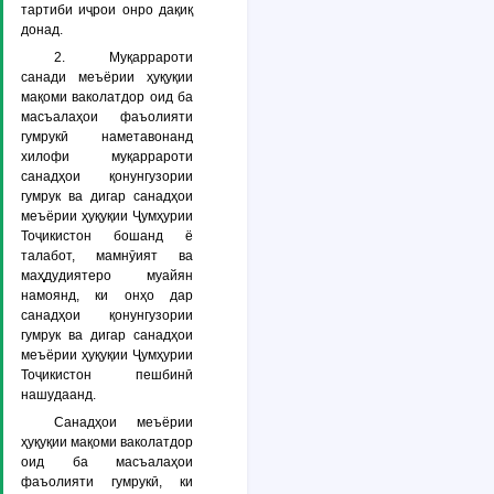
тартиби иҷрои онро дақиқ
донад.
2. Муқаррароти
санади меъёрии ҳуқуқии
мақоми ваколатдор оид ба
масъалаҳои фаъолияти
гумрукӣ наметавонанд
хилофи муқаррароти
санадҳои қонунгузории
гумрук ва дигар санадҳои
меъёрии ҳуқуқии Ҷумҳурии
Тоҷикистон бошанд ё
талабот, мамнӯият ва
маҳдудиятеро муайян
намоянд, ки онҳо дар
санадҳои қонунгузории
гумрук ва дигар санадҳои
меъёрии ҳуқуқии Ҷумҳурии
Тоҷикистон пешбинӣ
нашудаанд.
Санадҳои меъёрии
ҳуқуқии мақоми ваколатдор
оид ба масъалаҳои
фаъолияти гумрукӣ, ки