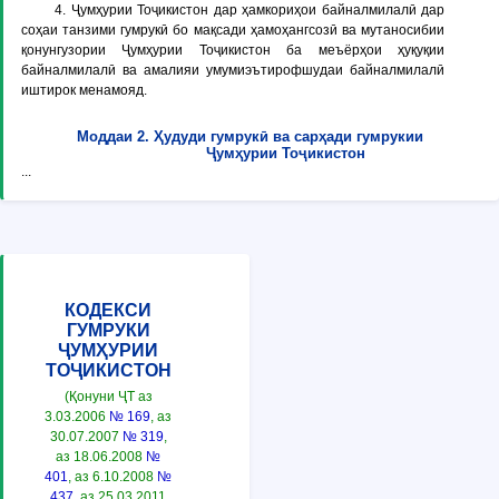
4. Ҷумҳурии Тоҷикистон дар ҳамкориҳои байналмилалӣ дар
соҳаи танзими гумрукӣ бо мақсади ҳамоҳангсозӣ ва мутаносибии
қонунгузории Ҷумҳурии Тоҷикистон ба меъёрҳои ҳуқуқии
байналмилалӣ ва амалияи умумиэътирофшудаи байналмилалӣ
иштирок менамояд.
Моддаи 2. Ҳудуди гумрукӣ ва сарҳади гумрукии
Ҷумҳурии Тоҷикистон
...
КОДЕКСИ
ГУМРУКИ
ҶУМҲУРИИ
ТОҶИКИСТОН
(Қонуни ҶТ аз
3.03.2006
№ 169
, аз
30.07.2007
№ 319
,
аз 18.06.2008
№
401
, аз 6.10.2008
№
437
, аз 25.03.2011