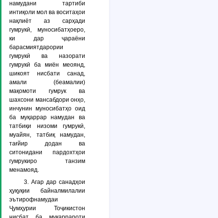
намудани тартиби
интиқоли мол ва воситаҳои
нақлиёт аз сарҳади
гумрукӣ, муносибатҳоеро,
ки дар ҷараёни
барасмиятдарории
гумрукӣ ва назорати
гумрукӣ ба миён меоянд,
шикоят нисбати санад,
амали (беамалии)
мақомоти гумрук ва
шахсони мансабдори онҳо,
инчунин муносибатҳо оид
ба муқаррар намудан ва
татбиқи низоми гумрукӣ,
муайян, татбиқ намудан,
тағйир додан ва
ситонидани пардохтҳои
гумрукиро танзим
менамояд.
3. Агар дар санадҳои
ҳуқуқии байналмилалии
эътирофнамудаи
Ҷумҳурии Тоҷикистон
нисбат ба муқаррароти