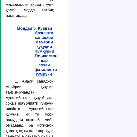
муқаррароти қисми якуми
ҳамин модда татбиқ
намегардад.
Моддаи 5. Қувваи
бозгашти
санадҳои
меъёрии
ҳуқуқии
Ҷумҳурии
Тоҷикистон
дар
соҳаи
фаъолияти
гумрукӣ
1. Амали санадҳои
меъёрии ҳуқуқии
танзимкунандаи
муносибатҳои ҳуқуқӣ дар
соҳаи фаъолияти гумрукӣ
нисбати муносибатҳои
ҳуқуқие, ки то ҷорӣ
намудани онҳо ба миён
омадаанд, ба истиснои
ҳолатҳое, ки агар дар худи
санадҳо ё санадҳо оид ба