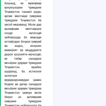
бошанд, ки мувофиқи
қонунгузории Ҷумҳурии
Тоҷикистон ташкил шуда,
қисми минтақаи гумрукии
Ҷумҳурии Тоҷикистон ба
ҳисоб мераванд. Моли дар
қаламрави минтақаҳои
озоди иқтисодӣ
ҷойгиршуда бо мақсади
истифодаи боҷҳои гумрукӣ
ва андоз, инчунин
мамнӯият ва маҳдудияти
дорои хусусияти иқтисодӣ,
ки тибқи санадҳои
меъёрии ҳуқуқии Ҷумҳурии
Тоҷикистон муайян
шудаанд, ба истиснои
ҳолатҳои
муқаррарнамудаи ҳамин
Кодекс ва дигар санадҳои
меъёрии ҳуқуқии Ҷумҳурии
Тоҷикистон ҳамчун моли
берун аз қаламрави
гумрукии Ҷумҳурии
Тоҷикистон ҷойгиршуда ба