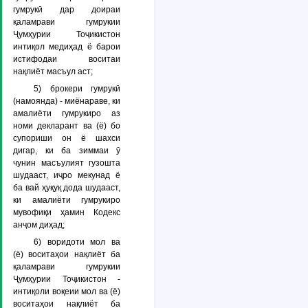
гумрукӣ дар доираи
қаламрави гумрукии
Ҷумҳурии Тоҷикистон
интиқол медиҳад ё барои
истифодаи воситаи
нақлиёт масъул аст;
5) брокери гумрукӣ
(намоянда) - миёнараве, ки
амалиёти гумрукиро аз
номи декларант ва (ё) бо
супориши он ё шахси
дигар, ки ба зиммаи ӯ
чунин масъулият гузошта
шудааст, иҷро мекунад ё
ба вай ҳуқуқ дода шудааст,
ки амалиёти гумрукиро
мувофиқи ҳамин Кодекс
анҷом диҳад;
6) воридоти мол ва
(ё) воситаҳои нақлиёт ба
қаламрави гумрукии
Ҷумҳурии Тоҷикистон -
интиқоли воқеии мол ва (ё)
воситаҳои нақлиёт ба