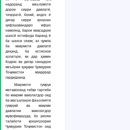
надоранд маълумоти
дорои сирри давлатӣ,
тиҷоратӣ, бонкӣ, андоз ё
дигар сирри қонунан
ҳифзшавандаро ифшо
намоянд, барои мақсадҳои
шахсӣ истифода баранд ё
ба шахси сеюм, аз ҷумла
ба мақомоти давлатӣ
диҳанд, ба истиснои
ҳолатҳое, ки дар ҳамин
Кодекс ва дигар санадҳои
меъёрии ҳуқуқии Ҷумҳурии
Тоҷикистон муқаррар
гардидаанд.
Мақомоти гумрук
метавонанд тибқи тартиби
бо мақоми ваколатдор оид
ба масъалаҳои фаъолияти
гумрукӣ ва мақоми
давлатии ваколатдор
мувофиқашуда, бо риояи
талаботи қонунгузории
Ҷумҳурии Тоҷикистон оид