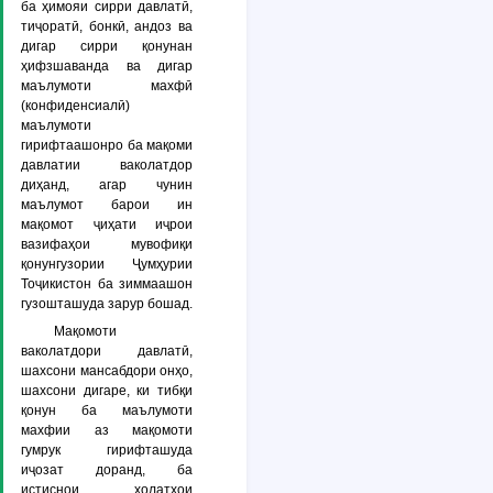
ба ҳимояи сирри давлатӣ,
тиҷоратӣ, бонкӣ, андоз ва
дигар сирри қонунан
ҳифзшаванда ва дигар
маълумоти махфӣ
(конфиденсиалӣ)
маълумоти
гирифтаашонро ба мақоми
давлатии ваколатдор
диҳанд, агар чунин
маълумот барои ин
мақомот ҷиҳати иҷрои
вазифаҳои мувофиқи
қонунгузории Ҷумҳурии
Тоҷикистон ба зиммаашон
гузошташуда зарур бошад.
Мақомоти
ваколатдори давлатӣ,
шахсони мансабдори онҳо,
шахсони дигаре, ки тибқи
қонун ба маълумоти
махфии аз мақомоти
гумрук гирифташуда
иҷозат доранд, ба
истиснои ҳолатҳои