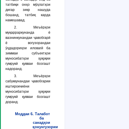
татбиқи онҳо мӯҳлатҳои
дигар зикр нашуда
бошанд, татбиқ карда
намешавад.
2. Меъёрҳои
муқарраркунанда ё
вазнинкунандаи ҷавобгарӣ
ё вогузорандаи
ӯҳдадориҳои иловагӣ ба
зиммаи субъектҳои
муносибатҳои ҳуқуқии
гумрукӣ қувваи бозгашт
надоранд.
3. Меъёрҳои
сабуккунандаи ҷавобгарии
иштирокчиёни
муносибатҳои ҳуқуқии
гумрукӣ қувваи бозгашт
доранд.
Моддаи 6. Талабот
ба
санадҳои
қонунгузории