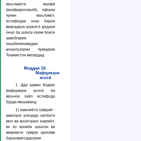
маълумоти махфӣ
(конфиденсиалӣ), ифшои
чунин маълумот,
истифодаи онҳо барои
мақсадҳои шахсӣ ё додани
онҳо ба шахси сеюм боиси
ҷавобгарии
пешбининамудаи
қонунгузории Ҷумҳурии
Тоҷикистон мегардад.
Моддаи 10.
Мафҳумҳои
асосӣ
1. Дар ҳамин Кодекс
мафҳумҳои асосӣ ба
маънои зайл истифода
бурда мешаванд:
1) амалиёти гумрукӣ -
амалҳои алоҳида нисбати
мол ва воситаҳои нақлиёт,
ки аз ҷониби шахсон ва
мақомоти гумрук ҳангоми
барасмиятдарории