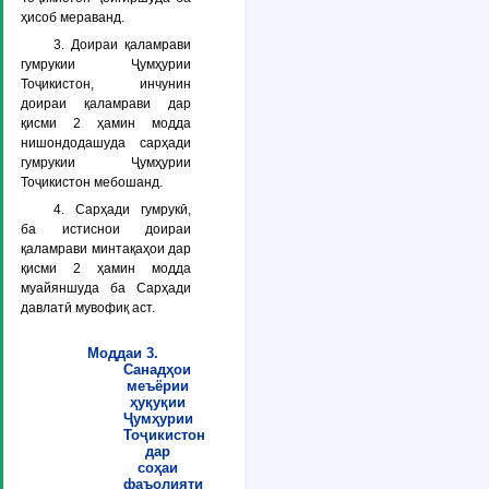
ҳисоб мераванд.
3. Доираи қаламрави
гумрукии Ҷумҳурии
Тоҷикистон, инчунин
доираи қаламрави дар
қисми 2 ҳамин модда
нишондодашуда сарҳади
гумрукии Ҷумҳурии
Тоҷикистон мебошанд.
4. Сарҳади гумрукӣ,
ба истиснои доираи
қаламрави минтақаҳои дар
қисми 2 ҳамин модда
муайяншуда ба Сарҳади
давлатӣ мувофиқ аст.
Моддаи 3.
Санадҳои
меъёрии
ҳуқуқии
Ҷумҳурии
Тоҷикистон
дар
соҳаи
фаъолияти