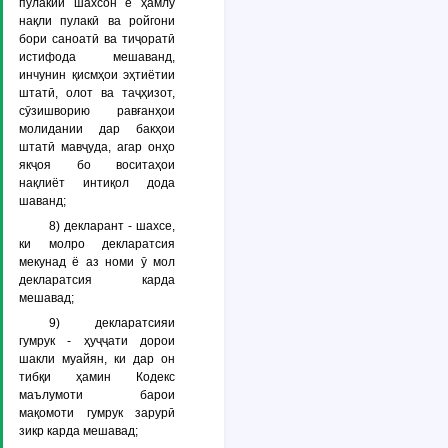
пулакии шахсон ё ҳамлу
нақли пулакӣ ва ройгони
бори саноатӣ ва тиҷоратӣ
истифода мешаванд,
инчунин қисмҳои эҳтиётии
штатӣ, олот ва таҷҳизот,
сӯзишворию равғанҳои
молидании дар бакҳои
штатӣ мавҷуда, агар онҳо
якҷоя бо воситаҳои
нақлиёт интиқол дода
шаванд;
8) декларант - шахсе,
ки молро декларатсия
мекунад ё аз номи ӯ мол
декларатсия карда
мешавад;
9) декларатсияи
гумрук - ҳуҷҷати дорои
шакли муайян, ки дар он
тибқи ҳамин Кодекс
маълумоти барои
мақомоти гумрук зарурӣ
зикр карда мешавад;