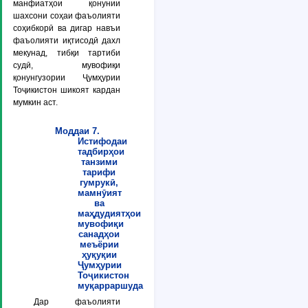
манфиатҳои қонунии
шахсони соҳаи фаъолияти
соҳибкорӣ ва дигар навъи
фаъолияти иқтисодӣ дахл
мекунад, тибқи тартиби
судӣ, мувофиқи
қонунгузории Ҷумҳурии
Тоҷикистон шикоят кардан
мумкин аст.
Моддаи 7.
Истифодаи
тадбирҳои
танзими
тарифи
гумрукӣ,
мамнӯият
ва
маҳдудиятҳои
мувофиқи
санадҳои
меъёрии
ҳуқуқии
Ҷумҳурии
Тоҷикистон
муқарраршуда
Дар фаъолияти