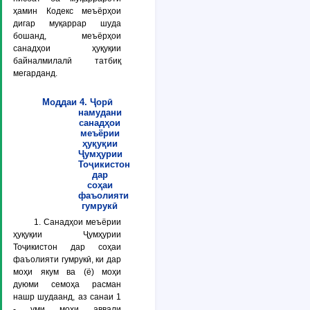
ҳамин Кодекс меъёрҳои
дигар муқаррар шуда
бошанд, меъёрҳои
санадҳои ҳуқуқии
байналмилалӣ татбиқ
мегарданд.
Моддаи 4. Ҷорӣ
намудани
санадҳои
меъёрии
ҳуқуқии
Ҷумҳурии
Тоҷикистон
дар
соҳаи
фаъолияти
гумрукӣ
1. Санадҳои меъёрии
ҳуқуқии Ҷумҳурии
Тоҷикистон дар соҳаи
фаъолияти гумрукӣ, ки дар
моҳи якум ва (ё) моҳи
дуюми семоҳа расман
нашр шудаанд, аз санаи 1
- уми моҳи аввали