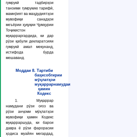
гумрукӣ тадбирҳои
танзими гумрукию тарифӣ,
мамнӯият ва маҳдудиятҳои
мувофиқи санадҳои
меъёрии ҳуқуқии Ҷумҳурии
Тоҷикистон
муқарраргардида, ки дар
рӯзи қабули декларатсияи
гумрукӣ амал мекунанд,
истифода бурда
мешаванд.
Моддаи 8. Тартиби
баҳисобгирии
мӯҳлатҳои
муқаррарнамудаи
ҳамин
Кодекс
1. Муқаррар
намудани рӯзи оғоз ва
рӯзи анҷоми мӯҳлатҳои
мувофиқи ҳамин Кодекс
муқарраршуда, ки барои
давра ё рӯзи фарорасии
ҳодиса муайян мегардад,