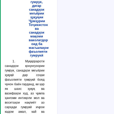
гумрук,
дигар
санадҳои
меъёрии
ҳуқуқии
Ҷумҳурии
Тоҷикистон
ва
санадҳои
мақоми
ваколатдор
оид ба
масъалаҳои
фаъолияти
гумрукӣ
1. Муқаррароти
санадҳои қонунгузории
гумрук, санадҳои меъёрии
ҳуқуқӣ дар соҳаи
фаъолияти гумрукӣ бояд
чунон баён гарданд, ки ҳар
як шахс ҳуқуқ ва
вазифаҳои худ, аз ҷумла
ҳангоми интиқоли мол ва
воситаҳои нақлиёт аз
сарҳади гумрукӣ иҷрои
кадом амал, кай ва