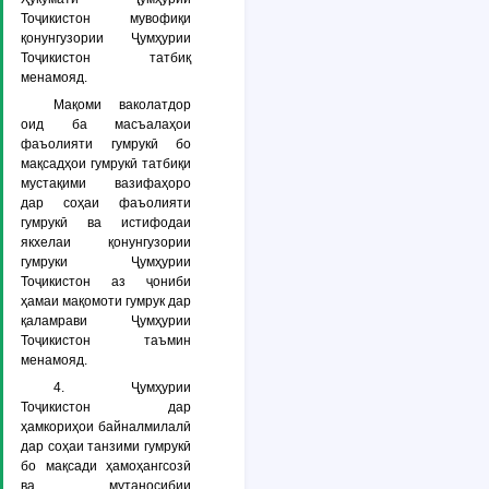
Тоҷикистон мувофиқи
қонунгузории Ҷумҳурии
Тоҷикистон татбиқ
менамояд.
Мақоми ваколатдор
оид ба масъалаҳои
фаъолияти гумрукӣ бо
мақсадҳои гумрукӣ татбиқи
мустақими вазифаҳоро
дар соҳаи фаъолияти
гумрукӣ ва истифодаи
якхелаи қонунгузории
гумруки Ҷумҳурии
Тоҷикистон аз ҷониби
ҳамаи мақомоти гумрук дар
қаламрави Ҷумҳурии
Тоҷикистон таъмин
менамояд.
4. Ҷумҳурии
Тоҷикистон дар
ҳамкориҳои байналмилалӣ
дар соҳаи танзими гумрукӣ
бо мақсади ҳамоҳангсозӣ
ва мутаносибии