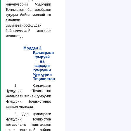
қонунгузории Ҷумҳурии
Тоҷикистон ба меъёрҳои
ҳуқуқии байналмилалӣ ва
амалияи
умумиэътирофшудаи
байналмилалӣ иштирок
менамояд.
Моддаи 2.
Қаламрави
гумрукӣ
ва
сарҳади
гумрукии
Ҷумҳурии
Тоҷикистон
1. Қаламрави
Ҷумҳурии Тоҷикистон
қаламрави ягонаи гумрукии
Ҷумҳурии Тоҷикистонро
ташкил медиҳад.
2. Дар қаламрави
Ҷумҳурии Тоҷикистон
метавонанд минтақаҳои
озоди иқтисодӣ ҷойгир