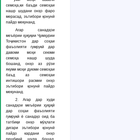
семоҳа,ки баъди семоҳаи
нашр шудани онҳо фаро
мерасад, эътибори қонунӣ
пайдо мекунанд.
Агар санадҳои
меъёрии ҳуқуқии Ҷумҳурии
Тоҷикистон дар соҳаи
фаъолияти гумрукӣ дар
давоми моҳи сеюми
семоҳа нашр шуда
бошанд, онҳо аз рӯзи
якуми моҳи дуюми семоҳаи
баъд аз семоҳаи
интишори расмии онҳо
эътибори қонунӣ пайдо
мекунанд.
2. Агар дар худи
санадҳои меъёрии ҳуқуқӣ
дар соҳаи фаъолияти
гумрукӣ ё санадҳо оид ба
татбиқи онҳо мӯҳлати
дигари эътибори қонунӣ
пайдо кардани онҳо
пешбинӣ шуда бошад,