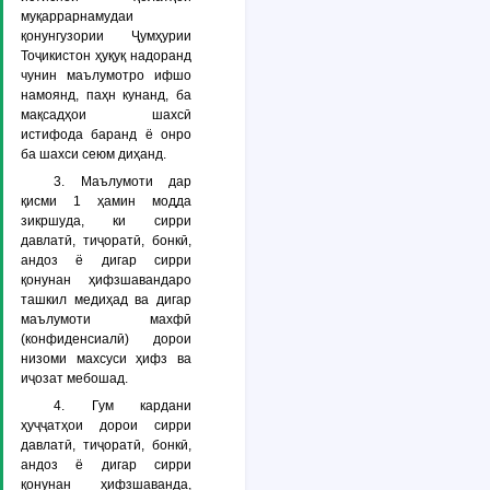
муқаррарнамудаи
қонунгузории Ҷумҳурии
Тоҷикистон ҳуқуқ надоранд
чунин маълумотро ифшо
намоянд, паҳн кунанд, ба
мақсадҳои шахсӣ
истифода баранд ё онро
ба шахси сеюм диҳанд.
3. Маълумоти дар
қисми 1 ҳамин модда
зикршуда, ки сирри
давлатӣ, тиҷоратӣ, бонкӣ,
андоз ё дигар сирри
қонунан ҳифзшавандаро
ташкил медиҳад ва дигар
маълумоти махфӣ
(конфиденсиалӣ) дорои
низоми махсуси ҳифз ва
иҷозат мебошад.
4. Гум кардани
ҳуҷҷатҳои дорои сирри
давлатӣ, тиҷоратӣ, бонкӣ,
андоз ё дигар сирри
қонунан ҳифзшаванда,