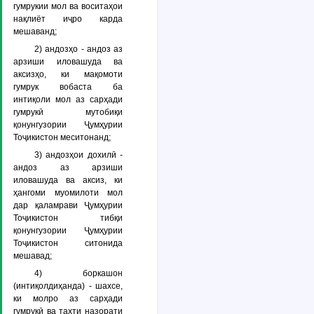
гумрукии мол ва воситаҳои
нақлиёт иҷро карда
мешаванд;
2) андозҳо - андоз аз
арзиши иловашуда ва
аксизҳо, ки мақомоти
гумрук вобаста ба
интиқоли мол аз сарҳади
гумрукӣ мутобиқи
қонунгузории Ҷумҳурии
Тоҷикистон меситонанд;
3) андозҳои дохилӣ -
андоз аз арзиши
иловашуда ва аксиз, ки
ҳангоми муомилоти мол
дар қаламрави Ҷумҳурии
Тоҷикистон тибқи
қонунгузории Ҷумҳурии
Тоҷикистон ситонида
мешавад;
4) боркашон
(интиқолдиҳанда) - шахсе,
ки молро аз сарҳади
гумрукӣ ва таҳти назорати