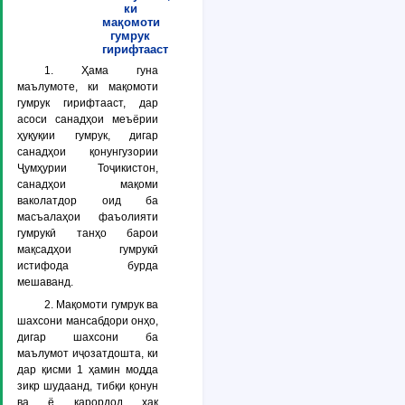
ки
мақомоти
гумрук
гирифтааст
1. Ҳама гуна
маълумоте, ки мақомоти
гумрук гирифтааст, дар
асоси санадҳои меъёрии
ҳуқуқии гумрук, дигар
санадҳои қонунгузории
Ҷумҳурии Тоҷикистон,
санадҳои мақоми
ваколатдор оид ба
масъалаҳои фаъолияти
гумрукӣ танҳо барои
мақсадҳои гумрукӣ
истифода бурда
мешаванд.
2. Мақомоти гумрук ва
шахсони мансабдори онҳо,
дигар шахсони ба
маълумот иҷозатдошта, ки
дар қисми 1 ҳамин модда
зикр шудаанд, тибқи қонун
ва ё қарордод ҳақ