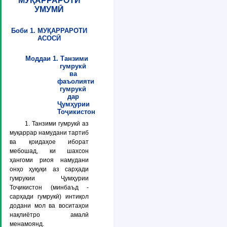
МУҚАРРАРОТИ
УМУМӢ
Боби 1. МУҚАРРАРОТИ
АСОСӢ
Моддаи 1. Танзими
гумрукӣ
ва
фаъолияти
гумрукӣ
дар
Ҷумҳурии
Тоҷикистон
1. Танзими гумрукӣ аз
муқаррар намудани тартиб
ва қоидаҳое иборат
мебошад, ки шахсон
ҳангоми риоя намудани
онҳо ҳуқуқи аз сарҳади
гумрукии Ҷумҳурии
Тоҷикистон (минбаъд -
сарҳади гумрукӣ) интиқол
додани мол ва воситаҳои
нақлиётро амалӣ
менамоянд.