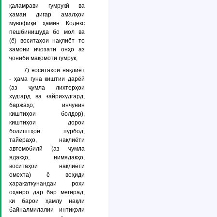
қаламрави гумрукӣ ва
ҳамаи дигар амалҳои
мувофиқи ҳамин Кодекс
пешбинишуда бо мол ва
(ё) воситаҳои нақлиёт то
замони иҷозати онҳо аз
ҷониби мақомоти гумрук;
7) воситаҳои нақлиёт
- ҳама гуна киштии дарёӣ
(аз ҷумла лихтерҳои
худгард ва ғайрихудгард,
баржаҳо, инчунин
киштиҳои болдор),
киштиҳои дорои
болиштҳои пурбод,
тайёраҳо, нақлиёти
автомобилӣ (аз ҷумла
ядакҳо, нимядакҳо,
воситаҳои нақлиёти
омехта) ё воҳиди
ҳаракаткунандаи роҳи
оҳанро дар бар мегирад,
ки барои ҳамлу нақли
байналмилалии интиқоли