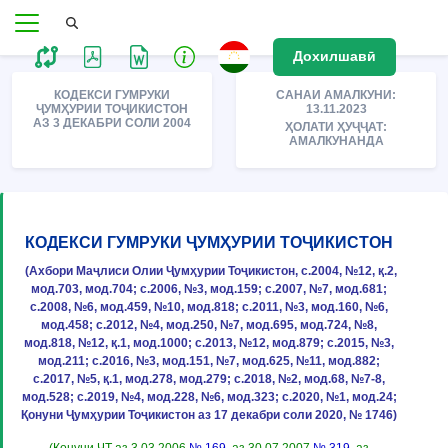
Дохилшавӣ
КОДЕКСИ ГУМРУКИ
САНАИ АМАЛКУНИ:
ҶУМҲУРИИ ТОҶИКИСТОН
13.11.2023
АЗ 3 ДЕКАБРИ СОЛИ 2004
ҲОЛАТИ ҲУҶҶАТ:
АМАЛКУНАНДА
КОДЕКСИ ГУМРУКИ ҶУМҲУРИИ ТОҶИКИСТОН
(Ахбори Маҷлиси Олии Ҷумҳурии Тоҷикистон, с.2004, №12, қ.2,
мод.703, мод.704; с.2006, №3, мод.159; с.2007, №7, мод.681;
с.2008, №6, мод.459, №10, мод.818; с.2011, №3, мод.160, №6,
мод.458; с.2012, №4, мод.250, №7, мод.695, мод.724, №8,
мод.818, №12, қ.1, мод.1000; с.2013, №12, мод.879; с.2015, №3,
мод.211; с.2016, №3, мод.151, №7, мод.625, №11, мод.882;
с.2017, №5, қ.1, мод.278, мод.279; с.2018, №2, мод.68, №7-8,
мод.528; с.2019, №4, мод.228, №6, мод.323; с.2020, №1, мод.24;
Қонуни Ҷумҳурии Тоҷикистон аз 17 декабри соли 2020, № 1746)