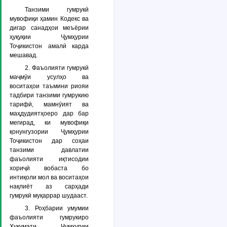
Танзими гумрукӣ
мувофиқи ҳамин Кодекс ва
дигар санадҳои меъёрии
ҳуқуқии Ҷумҳурии
Тоҷикистон амалӣ карда
мешавад.
2. Фаъолияти гумрукӣ
маҷмӯи усулҳо ва
воситаҳои таъмини риояи
тадбири танзими гумрукию
тарифӣ, мамнӯият ва
маҳдудиятҳоеро дар бар
мегирад, ки мувофиқи
қонунгузории Ҷумҳурии
Тоҷикистон дар соҳаи
танзими давлатии
фаъолияти иқтисодии
хориҷӣ вобаста бо
интиқоли мол ва воситаҳои
нақлиёт аз сарҳади
гумрукӣ муқаррар шудааст.
3. Роҳбарии умумии
фаъолияти гумрукиро
Ҳукумати Ҷумҳурии