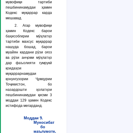
мувофиқи тартиби
пешбининамудаи ҳамин
Кодекс муқаррар карда
мешавад.
2. Агар мувофиқи
ҳамин Кодекс барои
баҳисобгирии мӯҳлатҳо
тартиби махсус муқаррар
нашуда бошад, барои
муайян кардани рӯзи оғоз
ва рӯзи анҷоми мӯҳлатҳо
дар фаъолияти гумрукӣ
қоидаҳои
муқаррарнамудаи
қонунгузории Ҷумҳурии
Тоҷикистон, бо
назардошти ҳолатҳои
пешбининамудаи қисми 3
моддаи 129 ҳамин Кодекс
истифода мегарданд.
Моддаи 9.
Муносибат
бо
маълумоте,