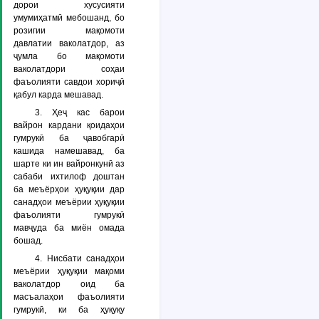
дорои хусусияти
умумиҳатмӣ мебошанд, бо
розигии мақомоти
давлатии ваколатдор, аз
ҷумла бо мақомоти
ваколатдори соҳаи
фаъолияти савдои хориҷӣ
қабул карда мешавад.
3. Ҳеҷ кас барои
вайрон кардани қоидаҳои
гумрукӣ ба ҷавобгарӣ
кашида намешавад, ба
шарте ки ин вайронкунӣ аз
сабаби ихтилоф доштан
ба меъёрҳои ҳуқуқии дар
санадҳои меъёрии ҳуқуқии
фаъолияти гумрукӣ
мавҷуда ба миён омада
бошад.
4. Нисбати санадҳои
меъёрии ҳуқуқии мақоми
ваколатдор оид ба
масъалаҳои фаъолияти
гумрукӣ, ки ба ҳуқуқу