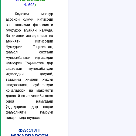
№ 693
)
Кодекси мазкур
асосҳои ҳуқуқӣ, иқтисодӣ
ва ташкилии фаъолияти
гумрукро муайян намуда,
ба ҳимояи истиқлолият ва
амнияти иқтисодии
Ҷумҳурии Тоҷикистон,
фаъол сохтани
муносибатҳои иқтисодии
Ҷумҳурии Тоҷикистон дар
системаи муносибатҳои
иқтисодии ҷаҳонӣ,
таъмини ҳимояи ҳуқуқи
шаҳрвандон, субъектҳои
хоҷагидорӣ ва мақомоти
давлатӣ ва аз ҷониби онҳо
риоя намудани
ӯҳдадориҳо дар соҳаи
фаъолияти гумрукӣ
нигаронида шудааст.
ФАСЛИ I.