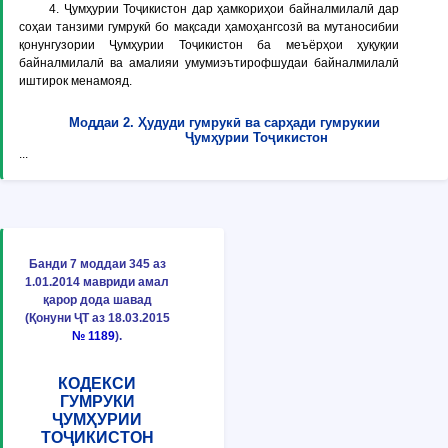
4. Ҷумҳурии Тоҷикистон дар ҳамкориҳои байналмилалӣ дар
соҳаи танзими гумрукӣ бо мақсади ҳамоҳангсозӣ ва мутаносибии
қонунгузории Ҷумҳурии Тоҷикистон ба меъёрҳои ҳуқуқии
байналмилалӣ ва амалияи умумиэътирофшудаи байналмилалӣ
иштирок менамояд.
Моддаи 2. Ҳудуди гумрукӣ ва сарҳади гумрукии
Ҷумҳурии Тоҷикистон
...
Банди 7 моддаи 345 аз
1.01.2014 мавриди амал
қарор дода шавад
(Қонуни ҶТ аз 18.03.2015
№ 1189
).
КОДЕКСИ
ГУМРУКИ
ҶУМҲУРИИ
ТОҶИКИСТОН