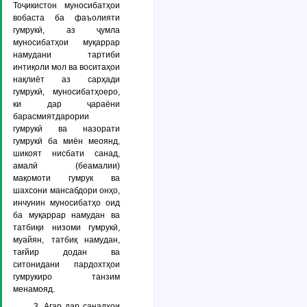
Тоҷикистон муносибатҳои
вобаста ба фаъолияти
гумрукӣ, аз ҷумла
муносибатҳои муқаррар
намудани тартиби
интиқоли мол ва воситаҳои
нақлиёт аз сарҳади
гумрукӣ, муносибатҳоеро,
ки дар ҷараёни
барасмиятдарории
гумрукӣ ва назорати
гумрукӣ ба миён меоянд,
шикоят нисбати санад,
амалӣ (беамалии)
мақомоти гумрук ва
шахсони мансабдори онҳо,
инчунин муносибатҳо оид
ба муқаррар намудан ва
татбиқи низоми гумрукӣ,
муайян, татбиқ намудан,
тағйир додан ва
ситонидани пардохтҳои
гумрукиро танзим
менамояд.
3. Агар дар санадҳои