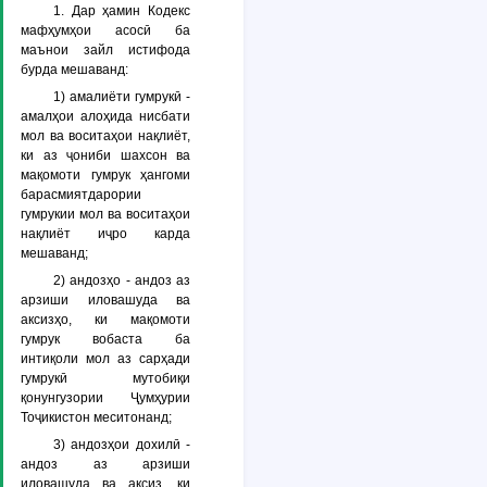
1. Дар ҳамин Кодекс
мафҳумҳои асосӣ ба
маънои зайл истифода
бурда мешаванд:
1) амалиёти гумрукӣ -
амалҳои алоҳида нисбати
мол ва воситаҳои нақлиёт,
ки аз ҷониби шахсон ва
мақомоти гумрук ҳангоми
барасмиятдарории
гумрукии мол ва воситаҳои
нақлиёт иҷро карда
мешаванд;
2) андозҳо - андоз аз
арзиши иловашуда ва
аксизҳо, ки мақомоти
гумрук вобаста ба
интиқоли мол аз сарҳади
гумрукӣ мутобиқи
қонунгузории Ҷумҳурии
Тоҷикистон меситонанд;
3) андозҳои дохилӣ -
андоз аз арзиши
иловашуда ва аксиз, ки