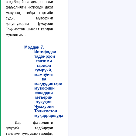
соҳибкорӣ ва дигар навъи
фаъолияти иқтисодӣ дахл
мекунад, тибқи тартиби
судӣ, мувофиқи
қонунгузории Ҷумҳурии
Тоҷикистон шикоят кардан
мумкин аст.
Моддаи 7.
Истифодаи
тадбирҳои
танзими
тарифи
гумрукӣ,
мамнӯият
ва
маҳдудиятҳои
мувофиқи
санадҳои
меъёрии
ҳуқуқии
Ҷумҳурии
Тоҷикистон
муқарраршуда
Дар фаъолияти
гумрукӣ тадбирҳои
танзими гумрукию тарифӣ,