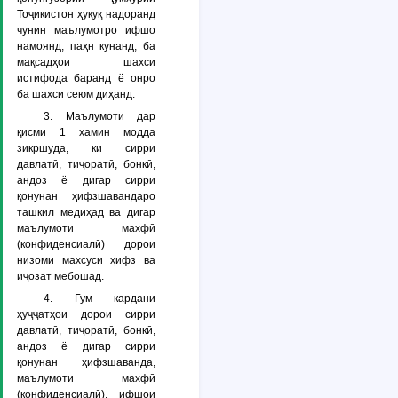
Тоҷикистон ҳуқуқ надоранд
чунин маълумотро ифшо
намоянд, паҳн кунанд, ба
мақсадҳои шахси
истифода баранд ё онро
ба шахси сеюм диҳанд.
3. Маълумоти дар
қисми 1 ҳамин модда
зикршуда, ки сирри
давлатӣ, тиҷоратӣ, бонкӣ,
андоз ё дигар сирри
қонунан ҳифзшавандаро
ташкил медиҳад ва дигар
маълумоти махфӣ
(конфиденсиалӣ) дорои
низоми махсуси ҳифз ва
иҷозат мебошад.
4. Гум кардани
ҳуҷҷатҳои дорои сирри
давлатӣ, тиҷоратӣ, бонкӣ,
андоз ё дигар сирри
қонунан ҳифзшаванда,
маълумоти махфӣ
(конфиденсиалӣ), ифшои