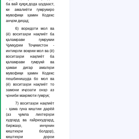
ба вай ҳуқуқ дода шудааст,
ки амалиёти гумрукиро
мувофиқи ҳамин Кодекс
анҷом диҳад;
6) воридоти мол ва
(ё) воситаҳои нақлиёт ба
қаламрави гумрукии
Ҷумҳурии Тоҷикистон -
интиқоли воқеии мол ва (ё)
воситаҳои нақлиёт ба
қаламрави гумрукӣ ва
ҳамаи дигар амалҳои
мувофиқи ҳамин Кодекс
пешбинишуда бо мол ва
(ё) воситаҳои нақлиёт то
замони иҷозати онҳо аз
ҷониби мақомоти гумрук;
7) воситаҳои нақлиёт
- ҳама гуна киштии дарёӣ
(аз ҷумла лихтерҳои
худгард ва ғайрихудгард,
биржаҳо, инчунин
киштиҳои болдор),
киштиҳои дорои