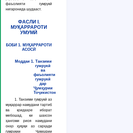
фаъолияти гумрукӣ
нигаронида шудааст.
ФАСЛИ I.
МУҚАРРАРОТИ
УМУМӢ
БОБИ 1. МУҚАРРАРОТИ
АСОСӢ
Моддаи 1. Танзими
гумрукӣ
ва
фаъолияти
гумрукӣ
дар
Ҷумҳурии
Тоҷикистон
1. Танзими гумрукӣ аз
муқаррар намудани тартиб
ва қоидаҳое иборат
мебошад, ки шахсон
ҳангоми риоя намудани
онҳо ҳуқуқи аз сарҳади
гумрукии Ҷумҳурии