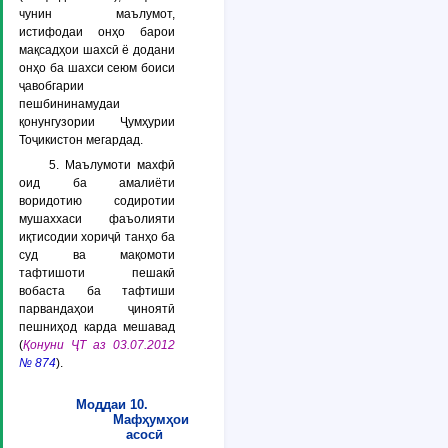
чунин маълумот,
истифодаи онҳо барои
мақсадҳои шахсӣ ё додани
онҳо ба шахси сеюм боиси
ҷавобгарии
пешбининамудаи
қонунгузории Ҷумҳурии
Тоҷикистон мегардад.
5. Маълумоти махфӣ
оид ба амалиёти
воридотию содиротии
мушаххаси фаъолияти
иқтисодии хориҷӣ танҳо ба
суд ва мақомоти
тафтишоти пешакӣ
вобаста ба тафтиши
парвандаҳои ҷиноятӣ
пешниҳод карда мешавад
(
Қонуни ҶТ аз 03.07.2012
№ 874
).
Моддаи 10.
Мафҳумҳои
асосӣ