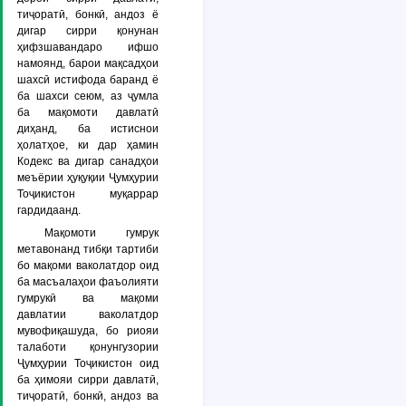
тиҷоратӣ, бонкӣ, андоз ё
дигар сирри қонунан
ҳифзшавандаро ифшо
намоянд, барои мақсадҳои
шахсӣ истифода баранд ё
ба шахси сеюм, аз ҷумла
ба мақомоти давлатӣ
диҳанд, ба истиснои
ҳолатҳое, ки дар ҳамин
Кодекс ва дигар санадҳои
меъёрии ҳуқуқии Ҷумҳурии
Тоҷикистон муқаррар
гардидаанд.
Мақомоти гумрук
метавонанд тибқи тартиби
бо мақоми ваколатдор оид
ба масъалаҳои фаъолияти
гумрукӣ ва мақоми
давлатии ваколатдор
мувофиқашуда, бо риояи
талаботи қонунгузории
Ҷумҳурии Тоҷикистон оид
ба ҳимояи сирри давлатӣ,
тиҷоратӣ, бонкӣ, андоз ва