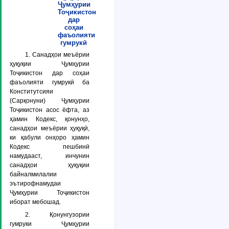
Ҷумҳурии
Тоҷикистон
дар
соҳаи
фаъолияти
гумрукӣ
1. Санадҳои меъёрии
ҳуқуқии Ҷумҳурии
Тоҷикистон дар соҳаи
фаъолияти гумрукӣ ба
Конститутсияи
(Сарқонуни) Ҷумҳурии
Тоҷикистон асос ёфта, аз
ҳамин Кодекс, қонунҳо,
санадҳои меъёрии ҳуқуқӣ,
ки қабули онҳоро ҳамин
Кодекс пешбинӣ
намудааст, инчунин
санадҳои ҳуқуқии
байналмилалии
эътирофнамудаи
Ҷумҳурии Тоҷикистон
иборат мебошад.
2. Қонунгузории
гумруки Ҷумҳурии