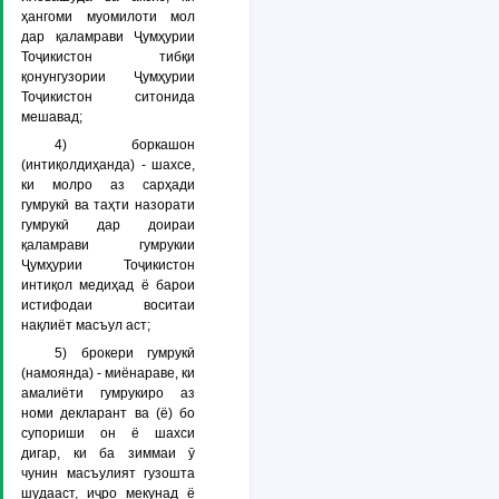
ҳангоми муомилоти мол
дар қаламрави Ҷумҳурии
Тоҷикистон тибқи
қонунгузории Ҷумҳурии
Тоҷикистон ситонида
мешавад;
4) боркашон
(интиқолдиҳанда) - шахсе,
ки молро аз сарҳади
гумрукӣ ва таҳти назорати
гумрукӣ дар доираи
қаламрави гумрукии
Ҷумҳурии Тоҷикистон
интиқол медиҳад ё барои
истифодаи воситаи
нақлиёт масъул аст;
5) брокери гумрукӣ
(намоянда) - миёнараве, ки
амалиёти гумрукиро аз
номи декларант ва (ё) бо
супориши он ё шахси
дигар, ки ба зиммаи ӯ
чунин масъулият гузошта
шудааст, иҷро мекунад ё