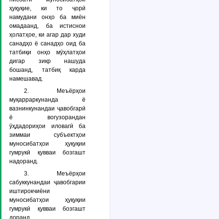
ҳуқуқие, ки то ҷорӣ
намудани онҳо ба миён
омадаанд, ба истиснои
ҳолатҳое, ки агар дар худи
санадҳо ё санадҳо оид ба
татбиқи онҳо мӯҳлатҳои
дигар зикр нашуда
бошанд, татбиқ карда
намешавад.
2. Меъёрҳои
муқарраркунанда ё
вазнинкунандаи ҷавобгарӣ
ё вогузорандан
ӯҳдадориҳои иловагӣ ба
зиммаи субъектҳои
муносибатҳои ҳуқуқии
гумрукӣ қувваи бозгашт
надоранд.
3. Меъёрҳои
сабуккунандаи ҷавобгарии
иштирокчиёни
муносибатҳои ҳуқуқии
гумрукӣ қувваи бозгашт
доранд.