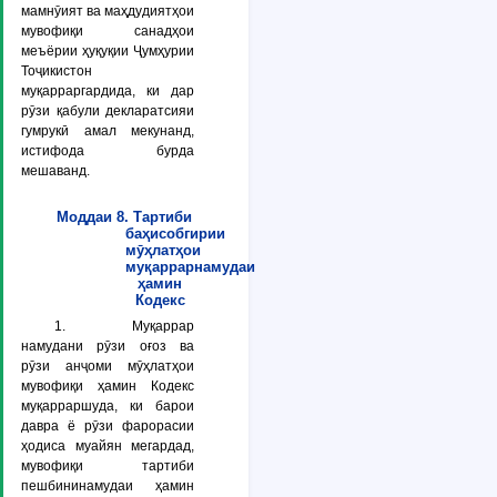
мамнӯият ва маҳдудиятҳои
мувофиқи санадҳои
меъёрии ҳуқуқии Ҷумҳурии
Тоҷикистон
муқарраргардида, ки дар
рӯзи қабули декларатсияи
гумрукӣ амал мекунанд,
истифода бурда
мешаванд.
Моддаи 8. Тартиби
баҳисобгирии
мӯҳлатҳои
муқаррарнамудаи
ҳамин
Кодекс
1. Муқаррар
намудани рӯзи оғоз ва
рӯзи анҷоми мӯҳлатҳои
мувофиқи ҳамин Кодекс
муқарраршуда, ки барои
давра ё рӯзи фарорасии
ҳодиса муайян мегардад,
мувофиқи тартиби
пешбининамудаи ҳамин