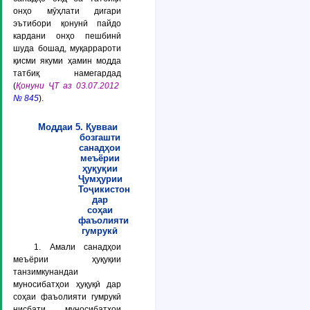
онҳо мӯҳлати дигари
эътибори қонунӣ пайдо
кардани онҳо пешбинӣ
шуда бошад, муқаррароти
қисми якуми ҳамин модда
татбиқ намегардад
(
Қонуни ҶТ аз 03.07.2012
№ 845
).
Моддаи 5. Қувваи
бозгашти
санадҳои
меъёрии
ҳуқуқии
Ҷумҳурии
Тоҷикистон
дар
соҳаи
фаъолияти
гумрукӣ
1. Амали санадҳои
меъёрии ҳуқуқии
танзимкунандаи
муносибатҳои ҳуқуқӣ дар
соҳаи фаъолияти гумрукӣ
нисбати муносибатҳои