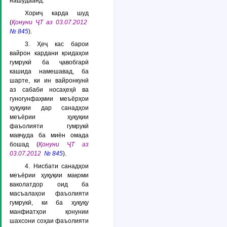
нашудаанд.
Хориҷ карда шуд
(
Қонуни ҶТ аз 03.07.2012
№ 845
).
3. Ҳеҷ кас барои
вайрон кардани қоидаҳои
гумрукӣ ба ҷавобгарӣ
кашида намешавад, ба
шарте, ки ин вайронкунӣ
аз сабаби носаҳеҳӣ ва
гуногунфаҳмии меъёрҳои
ҳуқуқии дар санадҳои
меъёрии ҳуқуқии
фаъолияти гумрукӣ
мавҷуда ба миён омада
бошад (
Қонуни ҶТ аз
03.07.2012
№ 845
).
4. Нисбати санадҳои
меъёрии ҳуқуқии мақоми
ваколатдор оид ба
масъалаҳои фаъолияти
гумрукӣ, ки ба ҳуқуқу
манфиатҳои қонунии
шахсони соҳаи фаъолияти