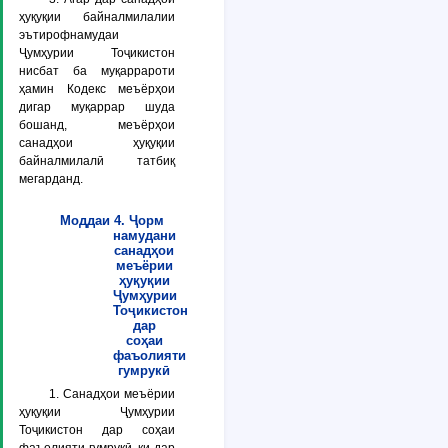
ҳуқуқии байналмилалии
эътирофнамудаи
Ҷумҳурии Тоҷикистон
нисбат ба муқаррароти
ҳамин Кодекс меъёрҳои
дигар муқаррар шуда
бошанд, меъёрҳои
санадҳои ҳуқуқии
байналмилалӣ татбиқ
мегарданд.
Моддаи 4. Ҷорм
намудани
санадҳои
меъёрии
ҳуқуқии
Ҷумҳурии
Тоҷикистон
дар
соҳаи
фаъолияти
гумрукӣ
1. Санадҳои меъёрии
ҳуқуқии Ҷумҳурии
Тоҷикистон дар соҳаи