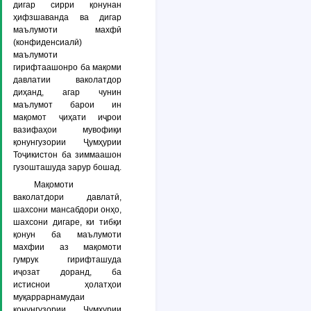
дигар сирри қонунан
ҳифзшаванда ва дигар
маълумоти махфӣ
(конфиденсиалӣ)
маълумоти
гирифтаашонро ба мақоми
давлатии ваколатдор
диҳанд, агар чунин
маълумот барои ин
мақомот ҷиҳати иҷрои
вазифаҳои мувофиқи
қонунгузории Ҷумҳурии
Тоҷикистон ба зиммаашон
гузошташуда зарур бошад.
Мақомоти
ваколатдори давлатӣ,
шахсони мансабдори онҳо,
шахсони дигаре, ки тибқи
қонун ба маълумоти
махфии аз мақомоти
гумрук гирифташуда
иҷозат доранд, ба
истиснои ҳолатҳои
муқаррарнамудаи
қонунгузории Ҷумҳурии