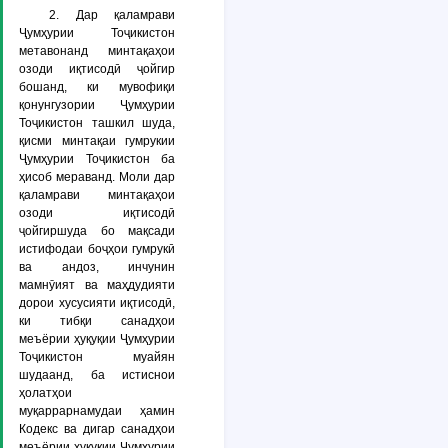
2. Дар қаламрави
Ҷумҳурии Тоҷикистон
метавонанд минтақаҳои
озоди иқтисодӣ ҷойгир
бошанд, ки мувофиқи
қонунгузории Ҷумҳурии
Тоҷикистон ташкил шуда,
қисми минтақаи гумрукии
Ҷумҳурии Тоҷикистон ба
ҳисоб мераванд. Моли дар
қаламрави минтақаҳои
озоди иқтисодӣ
ҷойгиршуда бо мақсади
истифодаи боҷҳои гумрукӣ
ва андоз, инчунин
мамнӯият ва маҳдудияти
дорои хусусияти иқтисодӣ,
ки тибқи санадҳои
меъёрии ҳуқуқии Ҷумҳурии
Тоҷикистон муайян
шудаанд, ба истиснои
ҳолатҳои
муқаррарнамудаи ҳамин
Кодекс ва дигар санадҳои
меъёрии ҳуқуқии Ҷумҳурии