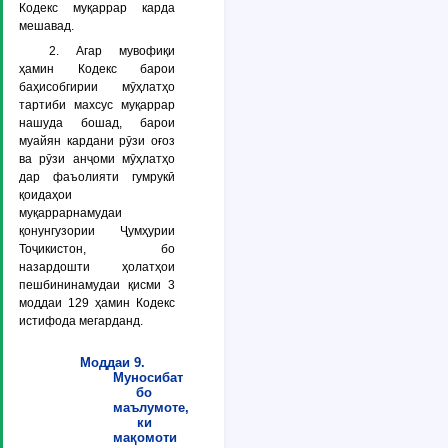
Кодекс муқаррар карда
мешавад.
2. Агар мувофиқи
ҳамин Кодекс барои
баҳисобгирии мӯҳлатҳо
тартиби махсус муқаррар
нашуда бошад, барои
муайян кардани рӯзи оғоз
ва рӯзи анҷоми мӯҳлатҳо
дар фаъолияти гумрукӣ
қоидаҳои
муқаррарнамудаи
қонунгузории Ҷумҳурии
Тоҷикистон, бо
назардошти ҳолатҳои
пешбининамудаи қисми 3
моддаи 129 ҳамин Кодекс
истифода мегарданд.
Моддаи 9.
Муносибат
бо
маълумоте,
ки
мақомоти