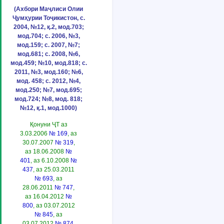
(Ахбори Маҷлиси Олии
Ҷумҳурии Тоҷикистон, с.
2004, №12, қ.2, мод.703;
мод.704; с. 2006, №3,
мод.159; с. 2007, №7;
мод.681; с. 2008, №6,
мод.459; №10, мод.818; с.
2011, №3, мод.160; №6,
мод. 458; с. 2012, №4,
мод.250; №7, мод.695;
мод.724; №8, мод. 818;
№12, қ.1, мод.1000)
Қонуни ҶТ аз
3.03.2006
№ 169
, аз
30.07.2007
№ 319
,
аз 18.06.2008
№
401
, аз 6.10.2008
№
437
, аз 25.03.2011
№ 693
, аз
28.06.2011
№ 747
,
аз 16.04.2012
№
800
, аз 03.07.2012
№ 845
, аз
03.07.2012
№ 874
,