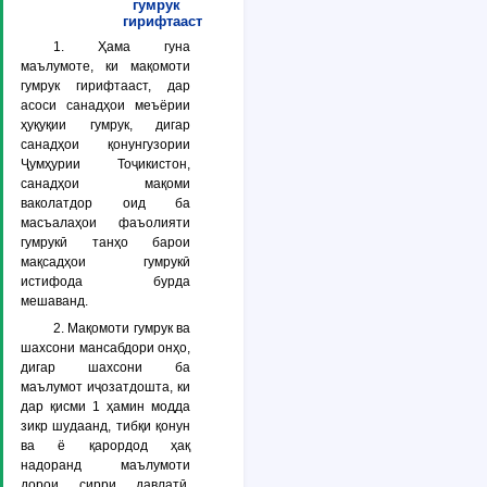
гумрук
гирифтааст
1. Ҳама гуна
маълумоте, ки мақомоти
гумрук гирифтааст, дар
асоси санадҳои меъёрии
ҳуқуқии гумрук, дигар
санадҳои қонунгузории
Ҷумҳурии Тоҷикистон,
санадҳои мақоми
ваколатдор оид ба
масъалаҳои фаъолияти
гумрукӣ танҳо барои
мақсадҳои гумрукӣ
истифода бурда
мешаванд.
2. Мақомоти гумрук ва
шахсони мансабдори онҳо,
дигар шахсони ба
маълумот иҷозатдошта, ки
дар қисми 1 ҳамин модда
зикр шудаанд, тибқи қонун
ва ё қарордод ҳақ
надоранд маълумоти
дорои сирри давлатӣ,