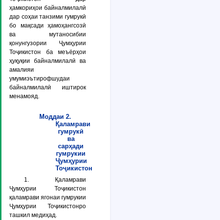
ҳамкориҳои байналмилалӣ
дар соҳаи танзими гумрукӣ
бо мақсади ҳамоҳангсозӣ
ва мутаносибии
қонунгузории Ҷумҳурии
Тоҷикистон ба меъёрҳои
ҳуқуқии байналмилалӣ ва
амалияи
умумиэътирофшудаи
байналмилалӣ иштирок
менамояд.
Моддаи 2.
Қаламрави
гумрукӣ
ва
сарҳади
гумрукии
Ҷумҳурии
Тоҷикистон
1. Қаламрави
Ҷумҳурии Тоҷикистон
қаламрави ягонаи гумрукии
Ҷумҳурии Тоҷикистонро
ташкил медиҳад.