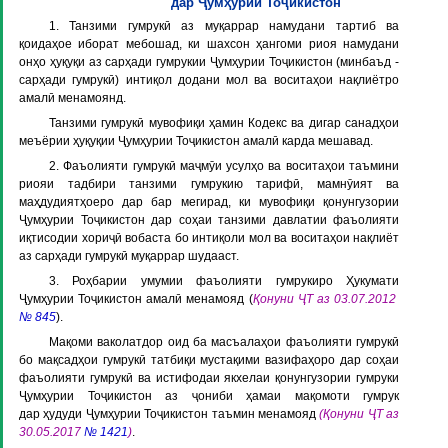
дар Ҷумҳурии Тоҷикистон
1. Танзими гумрукӣ аз муқаррар намудани тартиб ва
қоидаҳое иборат мебошад, ки шахсон ҳангоми риоя намудани
онҳо ҳуқуқи аз сарҳади гумрукии Ҷумҳурии Тоҷикистон (минбаъд -
сарҳади гумрукӣ) интиқол додани мол ва воситаҳои нақлиётро
амалӣ менамоянд.
Танзими гумрукӣ мувофиқи ҳамин Кодекс ва дигар санадҳои
меъёрии ҳуқуқии Ҷумҳурии Тоҷикистон амалӣ карда мешавад.
2. Фаъолияти гумрукӣ маҷмӯи усулҳо ва воситаҳои таъмини
риояи тадбири танзими гумрукию тарифӣ, мамнӯият ва
маҳдудиятҳоеро дар бар мегирад, ки мувофиқи қонунгузории
Ҷумҳурии Тоҷикистон дар соҳаи танзими давлатии фаъолияти
иқтисодии хориҷӣ вобаста бо интиқоли мол ва воситаҳои нақлиёт
аз сарҳади гумрукӣ муқаррар шудааст.
3. Роҳбарии умумии фаъолияти гумрукиро Ҳукумати
Ҷумҳурии Тоҷикистон амалӣ менамояд (
Қонуни ҶТ аз 03.07.2012
№ 845
).
Мақоми ваколатдор оид ба масъалаҳои фаъолияти гумрукӣ
бо мақсадҳои гумрукӣ татбиқи мустақими вазифаҳоро дар соҳаи
фаъолияти гумрукӣ ва истифодаи якхелаи қонунгузории гумруки
Ҷумҳурии Тоҷикистон аз ҷониби ҳамаи мақомоти гумрук
дар ҳудуди Ҷумҳурии Тоҷикистон таъмин менамояд
(
Қонуни ҶТ аз
30.05.2017
№ 1421
)
.