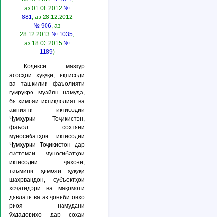
аз 01.08.2012
№
881
, аз 28.12.2012
№ 906
, аз
28.12.2013
№ 1035
,
аз 18.03.2015
№
1189
)
Кодекси мазкур
асосҳои ҳуқуқӣ, иқтисодӣ
ва ташкилии фаъолияти
гумрукро муайян намуда,
ба ҳимояи истиқлолият ва
амнияти иқтисодии
Ҷумҳурии Тоҷикистон,
фаъол сохтани
муносибатҳои иқтисодии
Ҷумҳурии Тоҷикистон дар
системаи муносибатҳои
иқтисодии ҷаҳонӣ,
таъмини ҳимояи ҳуқуқи
шаҳрвандон, субъектҳои
хоҷагидорӣ ва мақомоти
давлатӣ ва аз ҷониби онҳо
риоя намудани
ӯҳдадориҳо дар соҳаи