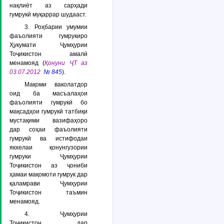
нақлиёт аз сарҳади
гумрукӣ муқаррар шудааст.
3. Роҳбарии умумии
фаъолияти гумрукиро
Ҳукумати Ҷумҳурии
Тоҷикистон амалӣ
менамояд (
Қонуни ҶТ аз
03.07.2012
№ 845
).
Мақоми ваколатдор
оид ба масъалаҳои
фаъолияти гумрукӣ бо
мақсадҳои гумрукӣ татбиқи
мустақими вазифаҳоро
дар соҳаи фаъолияти
гумрукӣ ва истифодаи
якхелаи қонунгузории
гумруки Ҷумҳурии
Тоҷикистон аз ҷониби
ҳамаи мақомоти гумрук дар
қаламрави Ҷумҳурии
Тоҷикистон таъмин
менамояд.
4. Ҷумҳурии
Тоҷикистон дар