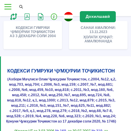
Дохилшавӣ
КОДЕКСИ ГУМРУКИ
САНАИ АМАЛКУНИ:
ҶУМҲУРИИ ТОҶИКИСТОН
13.11.2023
АЗ 3 ДЕКАБРИ СОЛИ 2004
ҲОЛАТИ ҲУҶҶАТ:
АМАЛКУНАНДА
КОДЕКСИ ГУМРУКИ ҶУМҲУРИИ ТОҶИКИСТОН
(Ахбори Маҷлиси Олии Ҷумҳурии Тоҷикистон, с.2004, №12, қ.2,
мод.703, мод.704; с.2006, №3, мод.159; с.2007, №7, мод.681;
с.2008, №6, мод.459, №10, мод.818; с.2011, №3, мод.160, №6,
мод.458; с.2012, №4, мод.250, №7, мод.695, мод.724, №8,
мод.818, №12, қ.1, мод.1000; с.2013, №12, мод.879; с.2015, №3,
мод.211; с.2016, №3, мод.151, №7, мод.625, №11, мод.882;
с.2017, №5, қ.1, мод.278, мод.279; с.2018, №2, мод.68, №7-8,
мод.528; с.2019, №4, мод.228, №6, мод.323; с.2020, №1, мод.24;
Қонуни Ҷумҳурии Тоҷикистон аз 17 декабри соли 2020, № 1746)