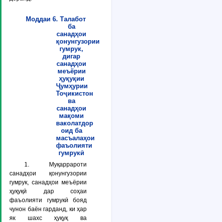
Моддаи 6. Талабот
ба
санадҳои
қонунгузории
гумрук,
дигар
санадҳои
меъёрии
ҳуқуқии
Ҷумҳурии
Тоҷикистон
ва
санадҳои
мақоми
ваколатдор
оид ба
масъалаҳои
фаъолияти
гумрукӣ
1. Муқаррароти
санадҳои қонунгузории
гумрук, санадҳои меъёрии
ҳуқуқӣ дар соҳаи
фаъолияти гумрукӣ бояд
чунон баён гарданд, ки ҳар
як шахс ҳуқуқ ва