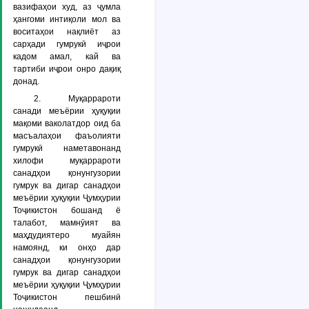
вазифаҳои худ, аз ҷумла
ҳангоми интиқоли мол ва
воситаҳои нақлиёт аз
сарҳади гумрукӣ иҷрои
кадом амал, кай ва
тартиби иҷрои онро дақиқ
донад.
2. Муқаррароти
санади меъёрии ҳуқуқии
мақоми ваколатдор оид ба
масъалаҳои фаъолияти
гумрукӣ наметавонанд
хилофи муқаррароти
санадҳои қонунгузории
гумрук ва дигар санадҳои
меъёрии ҳуқуқии Ҷумҳурии
Тоҷикистон бошанд ё
талабот, мамнӯият ва
маҳдудиятеро муайян
намоянд, ки онҳо дар
санадҳои қонунгузории
гумрук ва дигар санадҳои
меъёрии ҳуқуқии Ҷумҳурии
Тоҷикистон пешбинӣ