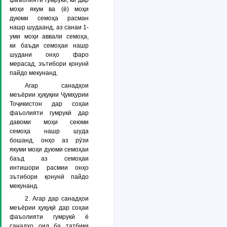
фаъолияти гумрукӣ, ки дар
моҳи якум ва (ё) моҳи
дуюми семоҳа расман
нашр шудаанд, аз санаи 1-
уми моҳи аввали семоҳа,
ки баъди семоҳаи нашр
шудани онҳо фаро
мерасад, эътибори қонунӣ
пайдо мекунанд.
Агар санадҳои
меъёрии ҳуқуқии Ҷумҳурии
Тоҷикистон дар соҳаи
фаъолияти гумрукӣ дар
давоми моҳи сеюми
семоҳа нашр шуда
бошанд, онҳо аз рӯзи
якуми моҳи дуюми семоҳаи
баъд аз семоҳаи
интишори расмии онҳо
эътибори қонунӣ пайдо
мекунанд.
2. Агар дар санадҳои
меъёрии ҳуқуқӣ дар соҳаи
фаъолияти гумрукӣ ё
санадҳо оид ба татбиқи