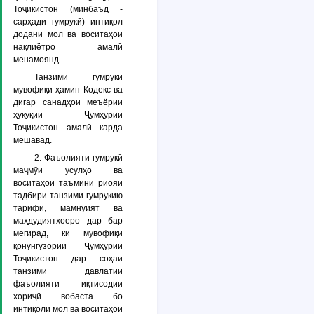
Тоҷикистон (минбаъд -
сарҳади гумрукӣ) интиқол
додани мол ва воситаҳои
нақлиётро амалӣ
менамоянд.
Танзими гумрукӣ
мувофиқи ҳамин Кодекс ва
дигар санадҳои меъёрии
ҳуқуқии Ҷумҳурии
Тоҷикистон амалӣ карда
мешавад.
2. Фаъолияти гумрукӣ
маҷмӯи усулҳо ва
воситаҳои таъмини риояи
тадбири танзими гумрукию
тарифӣ, мамнӯият ва
маҳдудиятҳоеро дар бар
мегирад, ки мувофиқи
қонунгузории Ҷумҳурии
Тоҷикистон дар соҳаи
танзими давлатии
фаъолияти иқтисодии
хориҷӣ вобаста бо
интиқоли мол ва воситаҳои