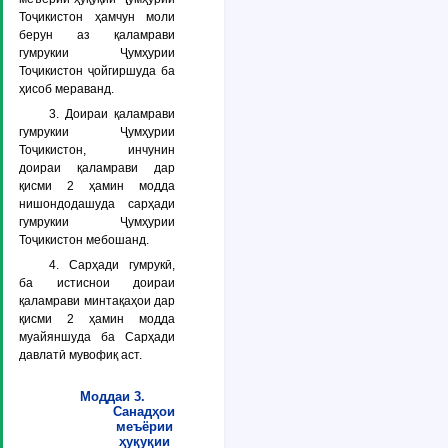
Тоҷикистон ҳамчун моли
берун аз қаламрави
гумрукии Ҷумҳурии
Тоҷикистон ҷойгиршуда ба
ҳисоб мераванд.
3. Доираи қаламрави
гумрукии Ҷумҳурии
Тоҷикистон, инчунин
доираи қаламрави дар
қисми 2 ҳамин модда
нишондодашуда сарҳади
гумрукии Ҷумҳурии
Тоҷикистон мебошанд.
4. Сарҳади гумрукӣ,
ба истиснои доираи
қаламрави минтақаҳои дар
қисми 2 ҳамин модда
муайяншуда ба Сарҳади
давлатӣ мувофиқ аст.
Моддаи 3.
Санадҳои
меъёрии
ҳуқуқии