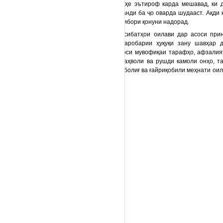
3. Танҳо он никоҳе эътироф карда мешавад, ки 
асноди ҳолати шаҳрванди ба ҷо оварда шудааст. Ақди н
сурат гирифтааст, эътибори қонуни надорад.
4. Танзими муносибатҳои оилави дар асоси при
никоҳи марду зан, баробарии ҳуқуқи зану шавҳар 
дохилиоилави дар асоси мувофиқаи тарафҳо, афзалият
ғамхори нисбати некӯаҳволи ва рушди камоли онҳо, т
манфиатҳои аъзои ноболиғ ва ғайриқобили меҳнати оила
17.12.2025
№ 2214
).
...