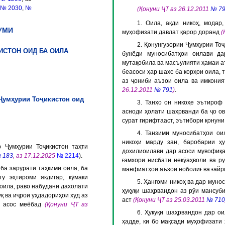
№ 2030
,
№
(Қонуни ҶТ аз 26.12.2011
№ 7
1. Оила, ақди никоҳ, модар
УМИ
муҳофизати давлат қарор доранд
(
2. Қонунгузории Ҷумҳурии Тоҷ
ИСТОН ОИД БА ОИЛА
бунёди муносибатҳои оилави да
мутақобила ва масъулияти ҳамаи а
беасоси ҳар шахс ба корҳои оила, 
аз ҷониби аъзои оила ва имкони
26.12.2011
№ 791
)
.
 Ҷумҳурии Тоҷикистон оид
3. Танҳо он никоҳе эътироф
асноди ҳолати шаҳрванди ба ҷо ов
сурат гирифтааст, эътибори қонуни
4. Танзими муносибатҳои ои
никоҳи марду зан, баробарии ҳ
р Ҷумҳурии Тоҷикистон таҳти
дохилиоилави дар асоси мувофиқа
 183
,
аз 17.12.2025
№ 2214
).
ғамхори нисбати некӯаҳволи ва р
 ба зарурати таҳкими оила, ба
манфиатҳои аъзои ноболиғ ва ғайр
у эҳтироми якдигар, кӯмаки
5. Ҳангоми никоҳ ва дар муно
оила, раво набудани дахолати
ҳуқуқи шаҳрвандон аз рӯи мансуб
қ ва иҷрои уҳдадориҳои худ аз
аст
(Қонуни ҶТ аз 25.03.2011
№ 710
о асос меёбад
(Қонуни ҶТ аз
6. Ҳукуқи шаҳрвандон дар ои
ҳадде, ки бо мақсади муҳофизати 