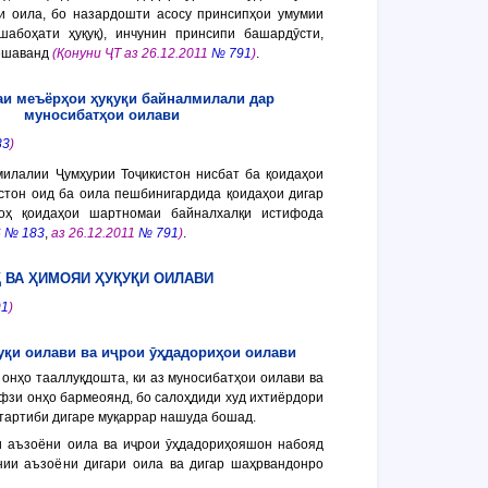
и оила, бо назардошти асосу принсипҳои умумии
шабоҳати ҳуқуқ), инчунин принсипи башардӯсти,
мешаванд
(Қонуни ҶТ аз 26.12.2011
№ 791
)
.
аи меъёрҳои ҳуқуқи байналмилали дар
муносибатҳои оилави
83
)
илалии Ҷумҳурии Тоҷикистон нисбат ба қоидаҳои
истон оид ба оила пешбинигардида қоидаҳои дигар
гоҳ қоидаҳои шартномаи байналхалқи истифода
6
№ 183
,
аз 26.12.2011
№ 791
)
.
Қ ВА ҲИМОЯИ ҲУҚУҚИ ОИЛАВИ
91
)
қуқи оилави ва иҷрои ӯҳдадориҳои оилави
 онҳо тааллуқдошта, ки аз муносибатҳои оилави ва
ҳифзи онҳо бармеоянд, бо салоҳдиди худ ихтиёрдори
 тартиби дигаре муқаррар нашуда бошад.
и аъзоёни оила ва иҷрои ӯҳдадориҳояшон набояд
нии аъзоёни дигари оила ва дигар шаҳрвандонро