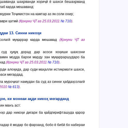
оҳшаванда шаҳрванди хориҷӣ ё шахси бешаҳрванд
лаб карда мешаванд:
ҳурии Тоҷикистон на камтар аз як соли охир;
таври ҳатмӣ
(Қонуни ҶТ аз 25.03.2011
№ 710
)
.
даи 13. Синни никоҳи
ҳсолагӣ муқаррар карда мешавад
(Қонуни ҶТ аз
 суд ҳуқуқ дорад дар асоси хоҳиши шахсони
ҳамин модда барои марду зан муқарраршударо ба
унад
(Қонуни ҶТ аз 25.03.2011
№ 710
)
.
урди алоҳида, дар суди маҳалли истиқомати шахсе,
раси мегардад.
ла муроҷиат намудан ба суд аз синни ҳабдаҳсолагӣ
.2010
№ 613
)
.
ҳое, ки монеаи ақди никоҳ мегарданд
ин манъ аст:
онҳо дар никоҳи дигари ба қайдгирифташуда қарор
падар ё модар бо фарзанд, бобо ё бибӣ бо набераи