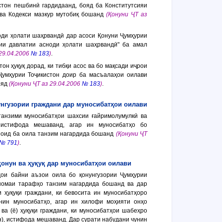
стон пешбинӣ гардидаанд, бояд ба Конститутсияи
 ва Кодекси мазкур мутобиқ бошанд
(Қонуни ҶТ аз
оди ҳолати шаҳрвандӣ дар асоси Қонуни Ҷумҳурии
рии давлатии асноди ҳолати шаҳрвандӣ" ба амал
 29.04.2006
№ 183
)
.
тон ҳуқуқ дорад, ки тибқи асос ва бо мақсади иҷрои
Ҷумҳурии Тоҷикистон доир ба масъалаҳои оилави
ояд
(Қонуни ҶТ аз 29.04.2006
№ 183
)
.
нгузории граждани дар муносибатҳои оилави
танзими муносибатҳои шахсии ғайримолумулкӣ ва
истифода мешаванд, агар ин муносибатҳо бо
н оид ба оила танзим нагардида бошанд
(Қонуни ҶТ
№ 791
)
.
қонун ва ҳуқуқ дар муносибатҳои оилави
ҳои байни аъзои оила бо қонунгузории Ҷумҳурии
номаи тарафҳо танзим нагардида бошанд ва дар
 ҳуқуқи граждани, ки бевосита ин муносибатҳоро
нин муносибатҳо, агар ин хилофи моҳияти онҳо
ва (ё) ҳуқуқи граждани, ки муносибатҳои шабеҳро
), истифода мешаванд. Дар сурати набудани чунин