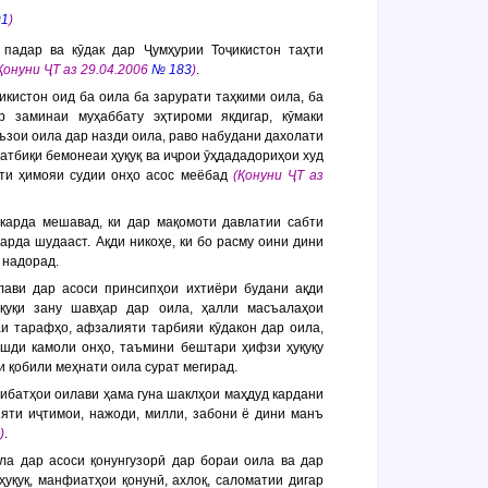
91
)
, падар ва кӯдак дар Ҷумҳурии Тоҷикистон таҳти
Қонуни ҶТ аз 29.04.2006
№ 183
)
.
икистон оид ба оила ба зарурати таҳкими оила, ба
р заминаи муҳаббату эҳтироми якдигар, кӯмаки
ъзои оила дар назди оила, раво набудани дахолати
татбиқи бемонеаи ҳуқуқ ва иҷрои ӯҳдададориҳои худ
яти ҳимояи судии онҳо асос меёбад
(Қонуни ҶТ аз
 карда мешавад, ки дар мақомоти давлатии сабти
арда шудааст. Ақди никоҳе, ки бо расму оини дини
 надорад.
лави дар асоси принсипҳои ихтиёри будани ақди
уқуқи зану шавҳар дар оила, ҳалли масъалаҳои
и тарафҳо, афзалияти тарбияи кӯдакон дар оила,
ушди камоли онҳо, таъмини бештари ҳифзи ҳуқуқу
и қобили меҳнати оила сурат мегирад.
сибатҳои оилави ҳама гуна шаклҳои маҳдуд кардани
ияти иҷтимои, нажоди, милли, забони ё дини манъ
)
.
ла дар асоси қонунгузорӣ дар бораи оила ва дар
ҳуқуқ, манфиатҳои қонунӣ, ахлоқ, саломатии дигар