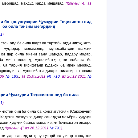
м мебошад, маҳдуд карда мешавад
(Қонуни ҶТ аз
ки бо қонунгузории Ҷумҳурии Тоҷикистон оид
ба оила танзим мегарданд
91
)
стон оид ба оила шарт ва тартиби ақди никоҳ, қатъ
 муқаррар менамоянд, муносибатҳои шахсии
 ки дар оила миёни зану шавҳар, падару модар,
ба миён меоянд, муносибатҳое, ки вобаста бо
, ба тарбия гирифтани кӯдакон ба миён меоянд,
ҳрванди ва муносибати дигари оилавиро танзим
006
№ 183
)
,
аз 25.03.2011
№ 710
,
аз 26.12.2011
№
ории Ҷумҳурии Тоҷикистон оид ба оила
91
)
икистон оид ба оила ба Конститутсияи (Сарқонуни)
 Кодекси мазкур ва дигар санадҳои меъёрии ҳуқуқии
дҳои ҳуқуқии байналмилалие, ки Тоҷикистон онҳоро
шад
(Қонуни ҶТ аз 26.12.2011
№ 791
)
.
 ки дар санадҳои қонунгузорӣ ва дигар санадҳои