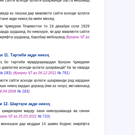
тии сабти асноди ҳолати шаҳрванди баста мешавад
авҳар аз лаҳзаи дар мақомоти сабти асноди ҳолати
тани ақди никоҳ ба миён меояд.
ви Ҷумҳурии Тоҷикистон то 19 декабри соли 1929
арда шудаанд, бо никоҳҳое, ки дар мақомоти сабти
 гирифта шудаанд, баробар мебошанд
(Қонуни ҶТ аз
и 11. Тартиби ақди никоҳ
оҳ бо тартиби муқарраркардаи Қонуни Ҷумҳурии
и давлатии асноди ҳолати шаҳрвандӣ" ба ҷо оварда
№ 183
)
,
(Қонуни ҶТ аз 26.12.2011
№ 791
)
.
омоти сабти асноди ҳолати шаҳрванди рад кардани
иши никоҳ кардан доранд (яке аз онҳо), метавонанд
29.04.2006
№ 183
)
.
 12. Шартҳои ақди никоҳ
и ҳамдигарии марду зани никоҳшаванда ва синни
нуни ҶТ аз 25.03.2011
№ 710
)
.
и монеаҳои дар моддаи 14 ҳамин Кодекс зикрёфта