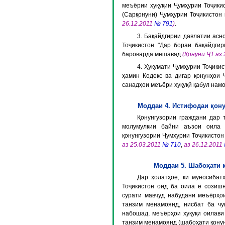
меъёрии ҳуқуқии Ҷумҳурии Тоҷики
(Сарқонуни) Ҷумҳурии Тоҷикистон
26.12.2011
№ 791
)
.
3. Бақайдгирии давлатии асн
Тоҷикистон "Дар бораи бақайдги
бароварда мешавад
(Қонуни ҶТ аз
4. Ҳукумати Ҷумҳурии Тоҷикис
ҳамин Кодекс ва дигар қонунҳои 
санадҳои меъёри ҳуқуқӣ қабул нам
Моддаи 4. Истифодаи қону
Қонунгузории граждани дар 
молумулкии байни аъзои оила 
қонунгузории Ҷумҳурии Тоҷикисто
аз 25.03.2011
№ 710
,
аз 26.12.2011
Моддаи 5. Шабоҳати 
Дар ҳолатҳое, ки муносибат
Тоҷикистон оид ба оила ё созиш
сурати мавҷуд набудани меъёрҳои
танзим менамоянд, нисбат ба чу
набошад, меъёрҳои ҳуқуқи оилави 
танзим менамоянд (шабоҳати қонун