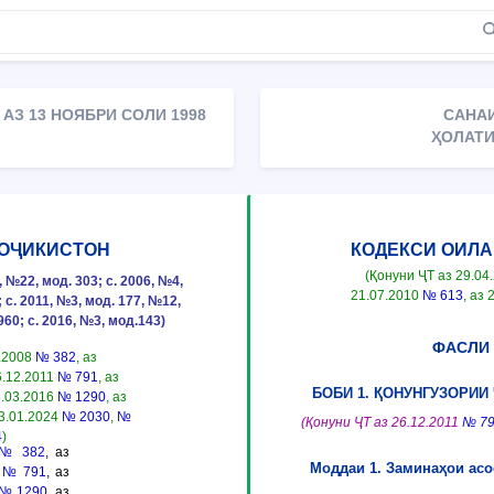
АЗ 13 НОЯБРИ СОЛИ 1998
САНАИ
ҲОЛАТИ
ТОҶИКИСТОН
КОДЕКСИ ОИЛА
(Қонуни ҶТ аз 29.04
№22, мод. 303; с. 2006, №4,
21.07.2010
№ 613
, аз
; с. 2011, №3, мод. 177, №12,
960; с. 2016, №3, мод.143)
ФАСЛИ 
3.2008
№ 382
, аз
6.12.2011
№ 791
, аз
БОБИ 1. ҚОНУНГУЗОРИИ
5.03.2016
№ 1290
, аз
03.01.2024
№ 2030
,
№
(Қонуни ҶТ аз 26.12.2011
№ 7
4
)
№ 382
, аз
Моддаи 1. Заминаҳои асо
1
№ 791
, аз
№ 1290
, аз