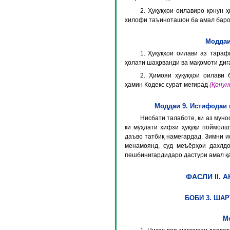
2. Ҳуқуқҳои оилавиро қонун ҳ
хилофи таъиноташон ба амал бар
Моддаи
1. Ҳуқуқҳои оилави аз тараф
ҳолати шаҳрванди ва мақомоти диг
2. Ҳимояи ҳуқуқҳои оилави
ҳамин Кодекс сурат мегирад
(Қонун
Моддаи 9. Истифодаи 
Нисбати талаботе, ки аз муно
ки мӯҳлати ҳифзи ҳуқуқи поймолш
даъво татбиқ намегардад. Зимни 
менамоянд, суд меъёрҳои дахлдо
пешбинигардидаро дастури амал қ
ФАСЛИ II. 
БОБИ 3. ШАР
М