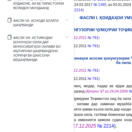
КӮДАКОНЕ, КИ БЕ ПАРАСТОРИИ
14.11.2016
№ 1365
, аз 24.02.2017
№ 1395
, аз 03.01.2024
ВОЛИДОН МОНДААНД
2031
, аз 17.12.2025
№ 2214
)
ФАСЛИ I. ҚОИДАҲОИ УМ
ФАСЛИ VII. АСНОДИ ҲОЛАТИ
ШАҲРВАНДИ
БОБИ 1. ҚОНУНГУЗОРИИ ҶУМҲУРИИ ТОҶИК
(Қонуни ҶТ аз 26.12.2011
№ 791
)
ФАСЛИ VIII. ИСТИФОДАИ
ҚОНУНҲОИ ОИЛА ДАР
(Қонуни ҶТ аз 26.12.2011
№ 791
)
МУНОСИБАТҲОИ ОИЛАВИ БО
ИШТИРОКИ ШАҲРВАНДОНИ
ХОРИҶИ ВА ШАХСОНИ
Моддаи 1. Заминаҳои асосии қонунгузории
БЕШАҲРВАНДИ
ба оила
(Қонуни ҶТ аз 26.12.2011
№ 791
)
(Қонуни ҶТ аз 26.12.2011
№ 791
)
1. Оила, ақди никоҳ, модар, падар ва кӯдак да
ҳимояи давлат қарор доранд
(Қонуни ҶТ аз 29.04.2006
№
2. Қонунгузории Ҷумҳурии Тоҷикистон оид ба оила
бунёди муносибатҳои оилави дар заминаи муҳаббат
мутақобила ва масъулияти ҳамаи аъзои оила дар назди 
беасоси ҳар шахс ба корҳои оила, татбиқи бемонеаи ҳуқу
ҷониби аъзои оила ва имконияти ҳимояи судии онҳ
з 17.12.2025
№ 2214
).
26.12.2011
№ 791
, а