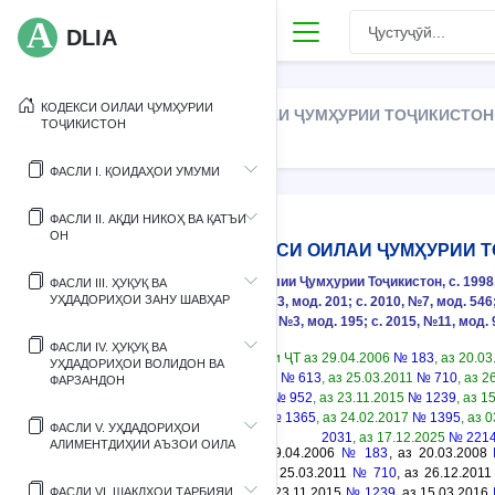
DLIA
КОДЕКСИ ОИЛАИ ҶУМҲУРИИ
КОДЕКСИ ОИЛАИ ҶУМҲУРИИ ТОҶИКИСТОН 
ТОҶИКИСТОН
ФАСЛИ I. ҚОИДАҲОИ УМУМИ
ФАСЛИ II. АҚДИ НИКОҲ ВА ҚАТЪИ
ОН
КОДЕКСИ ОИЛАИ ҶУМҲУРИИ 
(Ахбори Маҷлиси Олии Ҷумҳурии Тоҷикистон, с. 1998, 
ФАСЛИ III. ҲУҚУҚ ВА
УҲДАДОРИҲОИ ЗАНУ ШАВҲАР
мод. 196; с. 2008, №3, мод. 201; с. 2010, №7, мод. 546
мод. 855; с. 2013, №3, мод. 195; с. 2015, №11, мод. 
ФАСЛИ IV. ҲУҚУҚ ВА
(Қонуни ҶТ аз 29.04.2006
№ 183
, аз 20.0
УҲДАДОРИҲОИ ВОЛИДОН ВА
21.07.2010
№ 613
, аз 25.03.2011
№ 710
, аз 2
ФАРЗАНДОН
19.03.2013
№ 952
, аз 23.11.2015
№ 1239
, аз 1
14.11.2016
№ 1365
, аз 24.02.2017
№ 1395
, аз 
ФАСЛИ V. УҲДАДОРИҲОИ
2031
, аз 17.12.2025
№ 221
АЛИМЕНТДИҲИИ АЪЗОИ ОИЛА
(Қонуни ҶТ аз 29.04.2006
№ 183
, аз 20.03.2008
21.07.2010
№ 613
, аз 25.03.2011
№ 710
, аз 26.12.201
ФАСЛИ VI. ШАКЛҲОИ ТАРБИЯИ
19.03.2013
№ 952
, аз 23.11.2015
№ 1239
, аз 15.03.2016