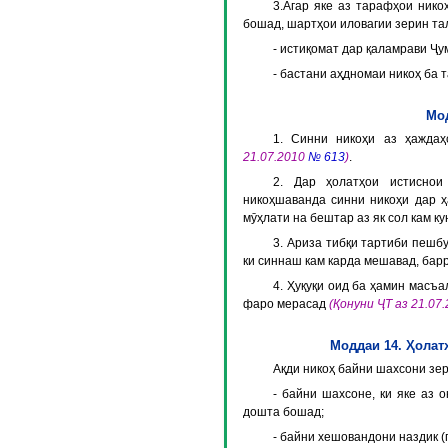
3.Агар яке аз тарафҳои ник
бошад, шартҳои иловагии зерин та
- истиқомат дар қаламрави Ҷум
- бастани аҳдномаи никоҳ ба 
Мод
1. Синни никоҳи аз ҳажда
21.07.2010
№ 613
)
.
2. Дар ҳолатҳои истиснои
никоҳшаванда синни никоҳи дар 
мӯҳлати на бештар аз як сол кам к
3. Ариза тибқи тартиби пешб
ки синнаш кам карда мешавад, бар
4. Ҳуқуқи оид ба ҳамин масъа
фаро мерасад
(Қонуни ҶТ аз 21.07
Моддаи 14. Ҳолат
Ақди никоҳ байни шахсони зер
- байни шахсоне, ки яке аз 
дошта бошад;
- байни хешовандони наздик (