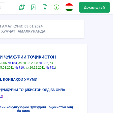
Дохилшавӣ
 АМАЛКУНИ: 03.01.2024
 ҲУҶҶАТ: АМАЛКУНАНДА
И ҶУМҲУРИИ ТОҶИКИСТОН
.2006
№ 183
, аз 20.03.2008
№ 382
, аз
 25.03.2011
№ 710
, аз 26.12.2011
№ 791
)
I. ҚОИДАҲОИ УМУМИ
 ҶУМҲУРИИ ТОҶИКИСТОН ОИД БА ОИЛА
91
)
сии қонунгузории Ҷумҳурии Тоҷикистон оид
ба оила