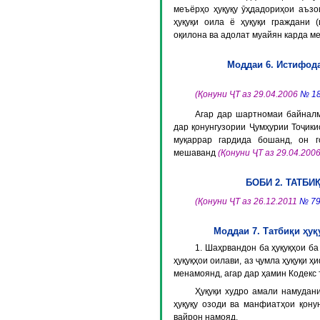
меъёрҳо ҳуқуқу ӯҳдадориҳои аъзо
ҳуқуқи оила ё ҳуқуқи граждани (
оқилона ва адолат муайян карда 
Моддаи 6. Истифод
(Қонуни ҶТ аз 29.04.2006
№ 1
Агар дар шартномаи байналм
дар қонунгузории Ҷумҳурии Тоҷик
муқаррар гардида бошанд, он 
мешаванд
(Қонуни ҶТ аз 29.04.200
БОБИ 2. ТАТБИ
(Қонуни ҶТ аз 26.12.2011
№ 7
Моддаи 7. Татбиқи ҳу
1. Шаҳрвандон ба ҳуқуқҳои ба
ҳуқуқҳои оилави, аз ҷумла ҳуқуқи 
менамоянд, агар дар ҳамин Кодекс
Ҳуқуқи худро амали намудан
ҳуқуқу озоди ва манфиатҳои қону
вайрон намояд.