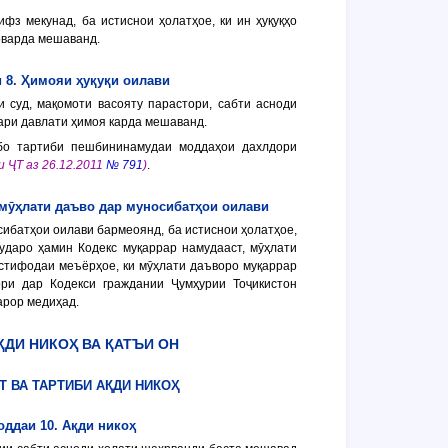
ифз мекунад, ба истиснои ҳолатҳое, ки ин ҳуқуқҳо
оварда мешаванд.
 8. Ҳимояи ҳуқуқи оилави
и суд, мақомоти васояту парастори, сабти асноди
ари давлати ҳимоя карда мешаванд.
 бо тартиби пешбининамудаи моддаҳои дахлдори
и ҶТ аз 26.12.2011
№ 791
)
.
мӯҳлати даъво дар муносибатҳои оилави
сибатҳои оилави бармеоянд, ба истиснои ҳолатҳое,
ударо ҳамин Кодекс муқаррар намудааст, мӯҳлати
истифодаи меъёрҳое, ки мӯҳлати даъворо муқаррар
ри дар Кодекси граждании Ҷумҳурии Тоҷикистон
арор медиҳад.
АҚДИ НИКОҲ ВА ҚАТЪИ ОН
Т ВА ТАРТИБИ АҚДИ НИКОҲ
оддаи 10. Ақди никоҳ