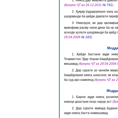
1. Никоҳ дар мақомоти давла
(Қонуни ҶТ аз 26.12.2011
№ 791
)
.
2. Ҳуқуқу ӯҳдадориҳои зану ш
шаҳрванди ба қайди давлати гириф
3. Никоҳҳое, ки дар қаламра
мувофиқи расму оини дини ба ҷо ов
асноди ҳолати шаҳрванди ба қайд
29.04.2006
№ 183
)
.
Модда
1. Қайди бастани ақди ник
Тоҷикистон "Дар бораи бақайдгири
мешавад
(Қонуни ҶТ аз 29.04.2006
2. Дар сурати аз ҷониби мақ
бақайдгирии никоҳ шахсоне, ки хоҳ
ба суд арз намоянд
(Қонуни ҶТ аз 
Моддаи
1. Барои ақди никоҳ розиги
никоҳи доштани онҳо зарур аст
(Қо
2. Дар сурати мавҷуд будан
ақди никоҳ баста намешавад.