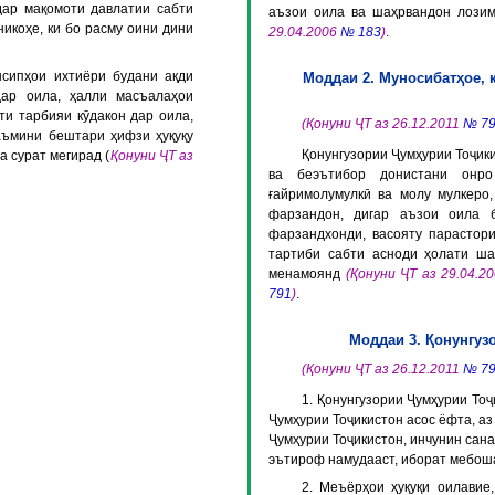
дар мақомоти давлатии сабти
аъзои оила ва шаҳрвандон лози
икоҳе, ки бо расму оини дини
29.04.2006
№ 183
)
.
нсипҳои ихтиёри будани ақди
Моддаи 2. Муносибатҳое, 
дар оила, ҳалли масъалаҳои
и тарбияи кӯдакон дар оила,
(Қонуни ҶТ аз 26.12.2011
№ 7
аъмини бештари ҳифзи ҳуқуқу
Қонунгузории Ҷумҳурии Тоҷики
 сурат мегирад (
Қонуни ҶТ аз
ва беэътибор донистани онро
ғайримолумулкӣ ва молу мулкеро,
фарзандон, дигар аъзои оила 
фарзандхонди, васояту парастори
тартиби сабти асноди ҳолати ша
менамоянд
(Қонуни ҶТ аз 29.04.2
791
)
.
Моддаи 3. Қонунгуз
(Қонуни ҶТ аз 26.12.2011
№ 7
1. Қонунгузории Ҷумҳурии Тоҷ
Ҷумҳурии Тоҷикистон асос ёфта, аз
Ҷумҳурии Тоҷикистон, инчунин сана
эътироф намудааст, иборат мебо
2. Меъёрҳои ҳуқуқи оилавие,