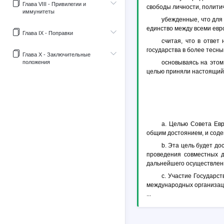
Глава VIII - Привилегии и
свободы личности, полити
иммунитеты
убежденные, что для
единство между всеми евр
Глава IX - Поправки
считая, что в отве
государства в более тесны
Глава X - Заключительные
положения
основываясь на этом
целью приняли настоящий 
а. Целью Совета Ев
общим достоянием, и соде
b. Эта цель будет д
проведения совместных д
дальнейшего осуществлени
с. Участие Государс
международных организаций
...