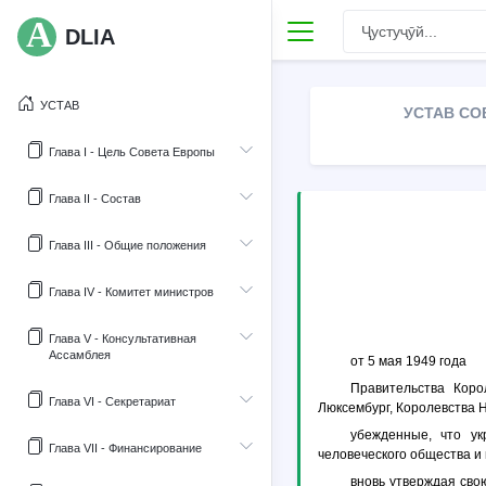
DLIA
УСТАВ
УСТАВ СО
Глава I - Цель Совета Европы
Глава II - Состав
Глава III - Общие положения
Глава IV - Комитет министров
Глава V - Консультативная
Ассамблея
от 5 мая 1949 года
Правительства Коро
Глава VI - Секретариат
Люксембург, Королевства 
убежденные, что ук
Глава VII - Финансирование
человеческого общества и
вновь утверждая сво