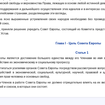
ческой свободы и верховенства Права, лежащих в основе любой истинной дем
 поддержания и дальнейшего осуществления этих идеалов и в интересах соц
опейскими странами, разделяющими эти взгляды,
т на ясно выраженные устремления своих народов необходимо без промедл
й союз,
, приняли решение учредить Совет Европы, состоящий из Комитета предста
Устав.
Глава I - Цель Совета Европы
Статья 1
ропы является достижение большего единства между его Членами во имя 
йствие их экономическому и социальному прогрессу.
остигаться усилиями органов Совета Европы посредством рассмотрения вопр
ействий в экономической, социальной, культурной, научной, правовой и 
я прав человека и основных свобод.
тв-Членов в работе Совета Европы не должно отрицательно влиять на их в
 и союзов, в которых они состоят.