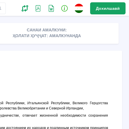
Дохилшавӣ
САНАИ АМАЛКУНИ:
ҲОЛАТИ ҲУҶҶАТ: АМАЛКУНАНДА
й Республики, Итальянской Республики, Великого Герцогства
оролевства Великобритании и Северной Ирландии,
удничестве, отвечает жизненной необходимости сохранения
щим достоянием их народов и подлинным источником принципов