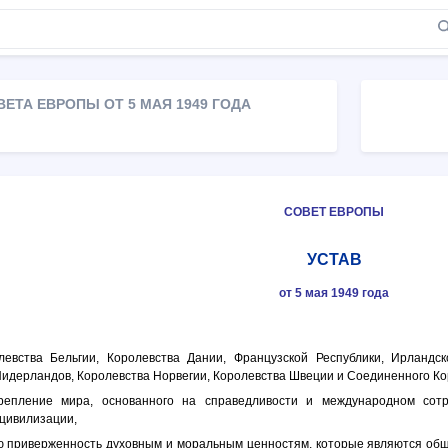
ВЕТА ЕВРОПЫ ОТ 5 МАЯ 1949 ГОДА
СОВЕТ ЕВРОПЫ
УСТАВ
от 5 мая 1949 года
левства Бельгии, Королевства Дании, Французской Республики, Ирландско
Нидерландов, Королевства Норвегии, Королевства Швеции и Соединенного К
репление мира, основанного на справедливости и международном сотр
 цивилизации,
ю приверженность духовным и моральным ценностям, которые являются об