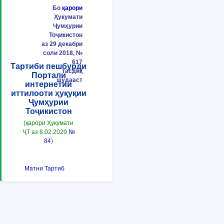
Бо
қарори
Ҳукумати
Ҷумҳурии
Тоҷикистон
аз 29 декабри
соли 2018, №
617
Тартиби пешбурди
тасдиқ
Портали
шудааст
интернетии
иттилооти ҳуқуқии
Ҷумҳурии
Тоҷикистон
(қарори Ҳукумати
ҶТ аз 8.02.2020
№
84
)
Матни Тартиб