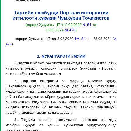
тасдиқ шудааст
Тартиби пешбурди Портали интернетии
иттилооти ҳуқуқии Ҷумҳурии Тоҷикистон
(қарори Ҳукумати ҶТ аз 8.02.2020
№ 84
, аз
28.08.2024
№ 478
)
(қарори Ҳукумати ҶТ аз 8.02.2020
№ 84
, аз 28.08.2024
№
478
)
1. МУҚАРРАРОТИ УМУМӢ
1. Тартиби мазкур расмиёти пешбурди Портали интернетии
иттилооти ҳуқуқии Ҷумҳурии Тоҷикистон (минбаъд -
Портали
интернетӣ
)-ро муайян менамояд.
2. Портали интернетӣ бо мақсади таъмини ҳуқуқи
шаҳрвандон ҷиҳати иштироки онҳо дар раванди фаъолияти
ҳуқуқэҷодкунӣ ва пайдо кардани дастрасии пурра, саривақтӣ ва
ройгон ба санадҳои меъёрии ҳуқуқии дорои таъсири имконпазир
ба субъектҳои соҳибкорӣ (минбаъд санади меъёрии ҳуқуқӣ) ва
инчунин иттилооти бо низоми таҳлили таъсири танзимкунӣ
пешбинигардида таъсис дода шудааст.
3. Таҳлили таъсири танзимкунии лоиҳаҳои санадҳои
меъёрии ҳуқуқӣ аз ҷониби субъектҳои ҳуқуқэҷодкунанда
гузаронида мешавад.