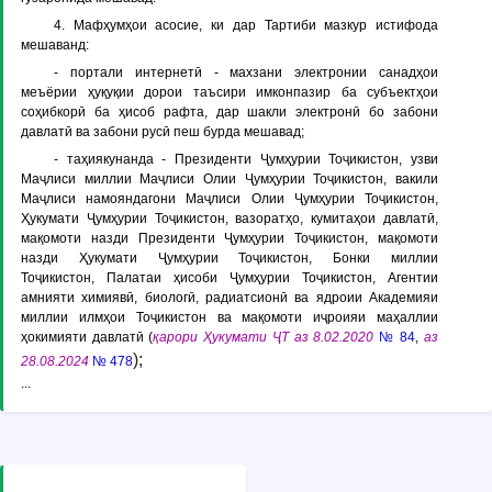
4. Мафҳумҳои асосие, ки дар Тартиби мазкур истифода
мешаванд:
-
портали интернетӣ
- махзани электронии санадҳои
меъёрии ҳуқуқии дорои таъсири имконпазир ба субъектҳои
соҳибкорӣ ба ҳисоб рафта, дар шакли электронӣ бо забони
давлатӣ ва забони русӣ пеш бурда мешавад;
-
таҳиякунанда
- Президенти Ҷумҳурии Тоҷикистон, узви
Маҷлиси миллии Маҷлиси Олии Ҷумҳурии Тоҷикистон, вакили
Маҷлиси намояндагони Маҷлиси Олии Ҷумҳурии Тоҷикистон,
Ҳукумати Ҷумҳурии Тоҷикистон, вазоратҳо, кумитаҳои давлатӣ,
мақомоти назди Президенти Ҷумҳурии Тоҷикистон, мақомоти
назди Ҳукумати Ҷумҳурии Тоҷикистон, Бонки миллии
Тоҷикистон,
Палатаи ҳисоби Ҷумҳурии Тоҷикистон, Агентии
амнияти химиявӣ, биологӣ, радиатсионӣ ва ядроии Академияи
миллии илмҳои Тоҷикистон
ва мақомоти иҷроияи маҳаллии
ҳокимияти давлатӣ (
қарори Ҳукумати ҶТ аз 8.02.2020
№ 84
,
аз
);
28.08.2024
№ 478
...