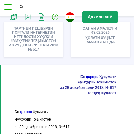
Дохилшавӣ
ТАРТИБИ ПЕШБУРДИ
САНАИ АМАЛКУНИ:
ПОРТАЛИ ИНТЕРНЕТИИ
08.02.2020
ИТТИЛООТИ ҲУҚУҚИИ
ҲОЛАТИ ҲУҶҶАТ:
ҶУМҲУРИИ ТОҶИКИСТОН
АМАЛКУНАНДА
АЗ 29 ДЕКАБРИ СОЛИ 2018
№ 617
Бо
қарори
Ҳукумати
Ҷумҳурии Тоҷикистон
аз 29 декабри соли 2018, № 617
тасдиқ шудааст
Бо
қарори
Ҳукумати
Ҷумҳурии Тоҷикистон
аз 29 декабри соли 2018, № 617