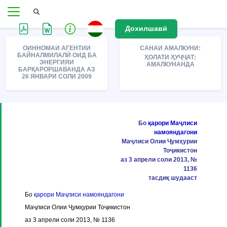
Дохилшавӣ
ОИННОМАИ АГЕНТИИ
САНАИ АМАЛКУНИ:
БАЙНАЛМИЛАЛӢ ОИД БА
ҲОЛАТИ ҲУҶҶАТ:
ЭНЕРГИЯИ
АМАЛКУНАНДА
БАРҚАРОРШАВАНДА АЗ
26 ЯНВАРИ СОЛИ 2009
Бо
қарори Маҷлиси
намояндагони
Маҷлиси Олии Ҷумҳурии
Тоҷикистон
аз 3 апрели соли 2013, №
1136
тасдиқ шудааст
Бо
қарори Маҷлиси намояндагони
Маҷлиси Олии Ҷумҳурии Тоҷикистон
аз 3 апрели соли 2013, № 1136