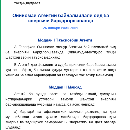
тасдиқ шудааст
Оинномаи Агентии байналмилалӣ оид ба
энергияи барқароршаванда
26 январи соли 2009
Моддаи I Таъсисёбии Агентӣ
А. Тарафҳои Оинномаи мазкур Агентии байналмилалӣ оид
ба энергияи барқароршаванда (минбаъд-Агентӣ)-ро тибқи
шартҳои зерин таъсис медиҳанд.
В. Агентӣ дар фаъолияти худ ба принсипи баробарии аъзои
худ асос ёфта, ба риояи ҳуқуқи мухторият ва салоҳияти онҳо
ҳангоми ба амал баровардани он таваҷҷӯҳи хос зоҳир менамояд.
Моддаи II Мақсад
Агентӣ ба рушди васеъ ва татбиқи амалӣ, ҳамчунин
истифодабарии устувори тамоми шаклҳои энергияи
барқароршаванда мусоидат намуда, ба асос мегирад:
а) бартарӣ ва афзалиятҳои миллию дохилие, ки дар
муносибатҳои якҷоя ҷиҳати манбаъҳои барқароршавандаи
энергия ва тадбирҳои самарабахши энергетикӣ ба даст оварда
шудаанд;