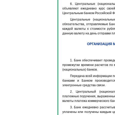
6. Центральные (национал
объявляют ежедневно курс свое
Центральным банком Российской Ф
Центральные (национальны
обязательства, отправляемые Банк
каждой валюты к стоимости рубл
данную валюту на день отправки п
ОРГАНИЗАЦИЯ 
1. Банк обеспечивает прове
промежутки времени расчетов по 
(национальных) банков.
Передача всей информации п
банками и Банком производитс
электронные средства связи.
2. Центральный (национал
платежные поручения, выраженные
валюты платежа коммерческого банк
3. Банк ежедневно рассчиты
уплачены или получены каждым це