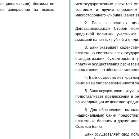
(национальными) банками по
межгосударственных расчетов м
кое завершение на основе
торговым и другим операциям
.
многостороннего клиринга (зачет в
2. Банк в пределах деле
Договаривающихся Сторон пол
кредитной политики участников
эмиссией наличных рублей и кред
3. Банк оказывает содейст
платежных систем во всех государс
стандартизации бухгалтерского 
практику осуществления расчетов в
предложения по обеспечению режи
4. Банк осуществляет кратко
банков в целях своевременности з
5. Банк осуществляет изучен
подготавливает предложения и р
по координации их денежно-кредит
6. Для обеспечения выполн
(национальные) банки предоставл
платежные балансы и другие дан
Советом Банка.
Банк осуществляет свод пол