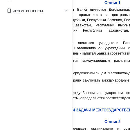
Статья 1
1. Учредителями Банка являются Договарива
ДРУГИЕ ВОПРОСЫ
Соглашения в лице правительств и центральн
Азербайджанской Республики, Республики Армения, Рес
Грузия, Республики Казахстан, Республики Кыргы
Российской Федерации, Республики Таджикистан,
Узбекистан и Украины.
Членами Банка являются учредители Банк
присоединившиеся к Соглашению об учреждении Ме
внесшие взносы в уставный капитал Банка в соответств
2. Банк является международным расчетны
учреждением.
3. Банк является юридическим лицом. Местонахожд
4. Банк имеет право заключать международные
компетенции.
5. Отношения между Банком и государством пре
привилегии и иммунитеты, определяются соответствую
ЦЕЛИ И ЗАДАЧИ МЕЖГОСУДАРСТВЕ
Статья 2
1. Банк обеспечивает организацию и осущ