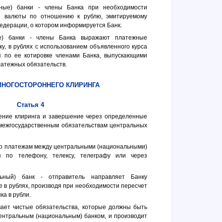
ьные) банки - члены Банка при необходимости
й валюты по отношению к рублю, эмитируемому
едерации, о котором информируется Банк.
е) банки - члены Банка выражают платежные
у, в рублях с использованием объявленного курса
я по ее котировке членами Банка, выпускающими
латежных обязательств.
МНОГОСТОРОННЕГО КЛИРИНГА
Статья 4
дение клиринга и завершение через определенные
межгосударственным обязательствам центральных
о платежам между центральными (национальными)
я по телефону, телексу, телеграфу или через
ьный) банк - отправитель направляет Банку
 в рублях, производя при необходимости пересчет
а в рубли.
вает чистые обязательства, которые должны быть
нтральным (национальным) банком, и производит