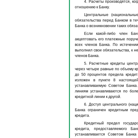
4. Расчеты производятся, ко
отношению к Банку.
Центральные (национальны
обязательства перед Банком в те
Банка о возникновении таких обяза
Если какой-либо член Бан
акцептовать его платежные поруч
всех членов Банка. По истечени
выполнил свои обязательства, к н
членов Банка.
5. Расчетные кредиты цент
через четыре равные по объему к
до 50 процентов предела кредита
изложен в пункте 8 настоящей
устанавливаемую Советом Банка
линиям устанавливаются по боле
кредитной линии к другой.
6. Доступ центрального (нац
Банка ограничен кредитным пре
кредита.
Кредитный предел государ
кредита, предоставляемого Ба
устанавливается Советом Банк