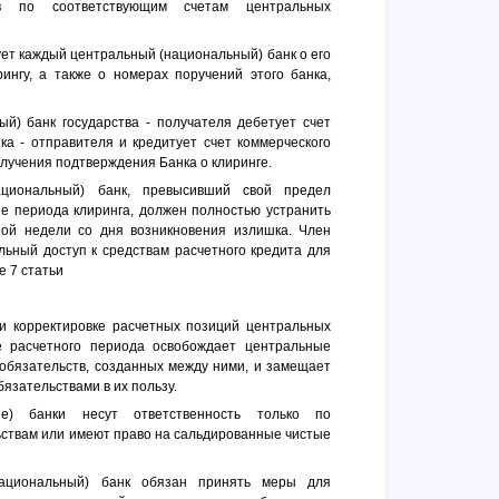
ов по соответствующим счетам центральных
ет каждый центральный (национальный) банк о его
ингу, а также о номерах поручений этого банка,
й) банк государства - получателя дебетует счет
ка - отправителя и кредитует счет коммерческого
олучения подтверждения Банка о клиринге.
циональный) банк, превысивший свой предел
ие периода клиринга, должен полностью устранить
ой недели со дня возникновения излишка. Член
льный доступ к средствам расчетного кредита для
е 7 статьи
и корректировке расчетных позиций центральных
е расчетного периода освобождает центральные
 обязательств, созданных между ними, и замещает
язательствами в их пользу.
ые) банки несут ответственность только по
ствам или имеют право на сальдированные чистые
ациональный) банк обязан принять меры для