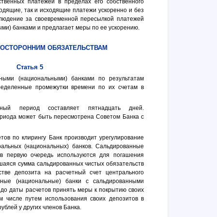
ственных платежей в пределах его собственного
ходящие, так и исходящие платежи ускоренно и без
блюдение за своевременной пересылкой платежей
и) банками и предлагает меры по ее ускорению.
ГОСТОРОННИМ ОБЯЗАТЕЛЬСТВАМ
Статья 5
ными (национальными) банками по результатам
ределенные промежутки времени по их счетам в
тный период составляет пятнадцать дней.
риода может быть пересмотрена Советом Банка с
тов по клирингу Банк производит урегулирование
ральных (национальных) банков. Сальдированные
 в первую очередь используются для погашения
шаяся сумма сальдированных чистых обязательств
стве депозита на расчетный счет центрального
льные (национальные) банки с сальдированными
до даты расчетов принять меры к покрытию своих
м числе путем использования своих депозитов в
ублей у других членов Банка.