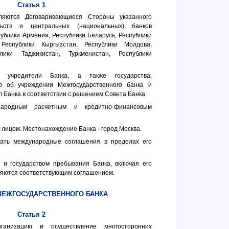
Статья 1
ляются Договаривающиеся Стороны указанного
ьств и центральных (национальных) банков
ублики Армения, Республики Беларусь, Республики
 Республики Кыргызстан, Республики Молдова,
лики Таджикистан, Туркменистан, Республики
 учредители Банка, а также государства,
ю об учреждении Межгосударственного банка и
л Банка в соответствии с решением Совета Банка.
народным расчетным и кредитно-финансовым
 лицом. Местонахождение Банка - город Москва.
чать международные соглашения в пределах его
 и государством пребывания Банка, включая его
ляются соответствующим соглашением.
МЕЖГОСУДАРСТВЕННОГО БАНКА
Статья 2
ганизацию и осуществление многосторонних