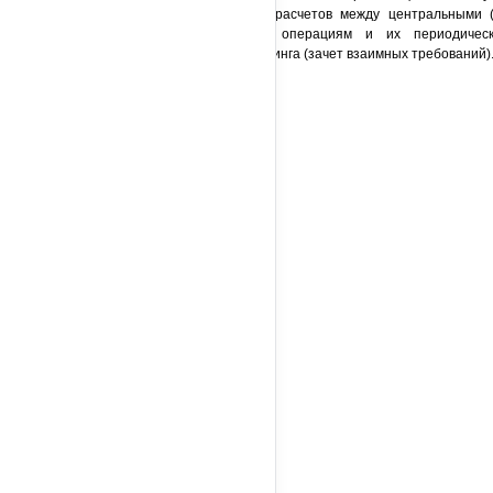
межгосударственных расчетов между центральными 
торговым и другим операциям и их периодичес
многостороннего клиринга (зачет взаимных требований)
...