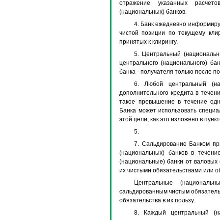
отражение указанных расчет
(национальных) банков.
4. Банк ежедневно информиру
чистой позиции по текущему клир
принятых к клирингу.
5. Центральный (национальны
центрального (национального) бан
банка - получателя только после п
6. Любой центральный (на
дополнительного кредита в течен
такое превышение в течение одн
Банка может использовать специа
этой цели, как это изложено в пункт
5.
7. Сальдирование Банком пр
(национальных) банков в течени
(национальные) банки от валовых
их чистыми обязательствами или об
Центральные (национальн
сальдированным чистым обязатель
обязательства в их пользу.
8. Каждый центральный (н