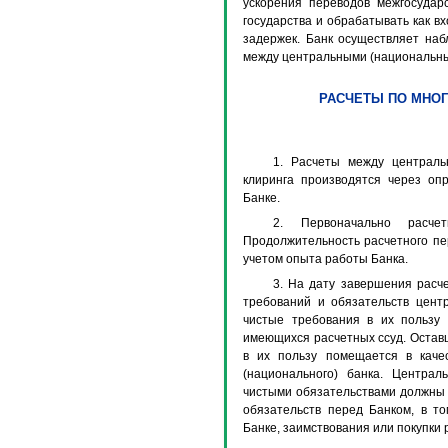
ускорения переводов межгосудар
государства и обрабатывать как в
задержек. Банк осуществляет на
между центральными (национальным
РАСЧЕТЫ ПО МНО
1. Расчеты между централь
клиринга производятся через оп
Банке.
2. Первоначально расче
Продолжительность расчетного пе
учетом опыта работы Банка.
3. На дату завершения расче
требований и обязательств цент
чистые требования в их пользу
имеющихся расчетных ссуд. Остав
в их пользу помещается в каче
(национального) банка. Центра
чистыми обязательствами должны 
обязательств перед Банком, в то
Банке, заимствования или покупки р