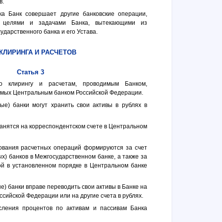
в.
а Банк совершает другие банковские операции,
с целями и задачами Банка, вытекающими из
дарственного банка и его Устава.
КЛИРИНГА И РАСЧЕТОВ
Статья 3
о клирингу и расчетам, проводимым Банком,
уемых Центральным банком Российской Федерации.
ые) банки могут хранить свои активы в рублях в
анятся на корреспондентском счете в Центральном
тования расчетных операций формируются за счет
х) банков в Межгосударственном банке, а также за
ой в установленном порядке в Центральном банке
) банки вправе переводить свои активы в Банке на
ссийской Федерации или на другие счета в рублях.
сления процентов по активам и пассивам Банка