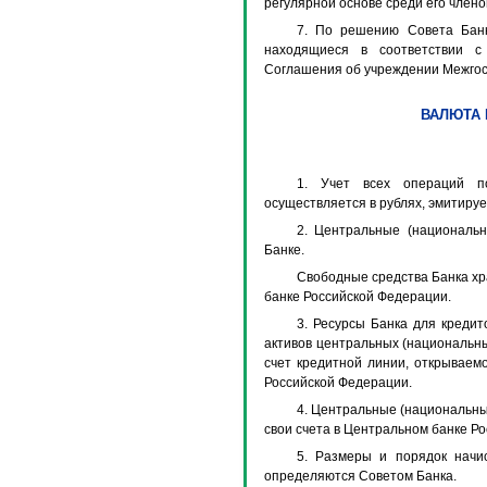
регулярной основе среди его члено
7. По решению Совета Банк
находящиеся в соответствии 
Соглашения об учреждении Межгосу
ВАЛЮТА 
1. Учет всех операций п
осуществляется в рублях, эмитир
2. Центральные (национальн
Банке.
Свободные средства Банка хр
банке Российской Федерации.
3. Ресурсы Банка для креди
активов центральных (национальны
счет кредитной линии, открываем
Российской Федерации.
4. Центральные (национальные
свои счета в Центральном банке Ро
5. Размеры и порядок начи
определяются Советом Банка.