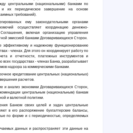
ежду центральными (национальными) банками по
 и их периодическое завершение на основе
заимных требований).
гированных ему законодательными органами
номочий осуществляет координацию денежно-
 Соглашения, включая организацию управления
итной эмиссией банками Договаривающихся Сторон.
вие эффективному и надежному функционированию
твах - членах. Для этого он координирует работу по
учета и отчетности, платежных инструментов и
о всех государствах - членах Банка, разрабатывает
мов надзора за коммерческими банками.
срочное кредитование центральных (национальных)
авершения расчетов.
ие и анализ экономики Договаривающихся Сторон,
екомендации центральным (национальным) банкам
ной и валютной политики.
ения Банком своих целей и задач центральные
яют в его распоряжение бухгалтерские балансы,
ные по форме и с периодичностью, определяемых
учаемых данных и распространяет эти данные на