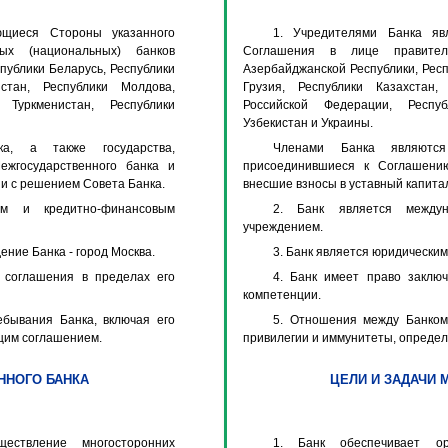
ющиеся Стороны указанного
1. Учредителями Банка яв
ых (национальных) банков
Соглашения в лице правител
публики Беларусь, Республики
Азербайджанской Республики, Респ
зстан, Республики Молдова,
Грузия, Республики Казахстан,
 Туркменистан, Республики
Российской Федерации, Респуб
Узбекистан и Украины.
а, а также государства,
Членами Банка являются
жгосударственного банка и
присоединившиеся к Соглашени
ии с решением Совета Банка.
внесшие взносы в уставный капита
м и кредитно-финансовым
2. Банк является между
учреждением.
ение Банка - город Москва.
3. Банк является юридическим
 соглашения в пределах его
4. Банк имеет право заклю
компетенции.
бывания Банка, включая его
5. Отношения между Банком
щим соглашением.
привилегии и иммунитеты, опреде
ННОГО БАНКА
ЦЕЛИ И ЗАДАЧИ 
ествление многосторонних
1. Банк обеспечивает ор