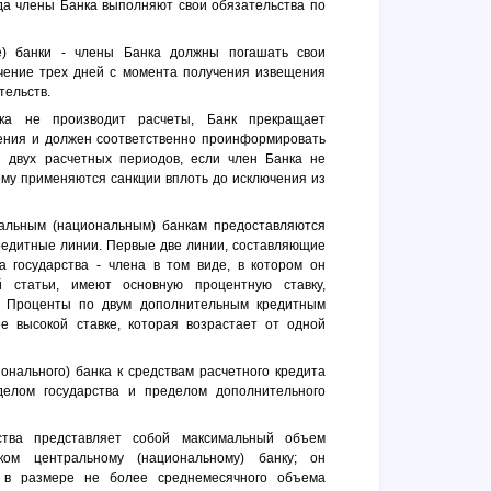
гда члены Банка выполняют свои обязательства по
е) банки - члены Банка должны погашать свои
чение трех дней с момента получения извещения
тельств.
ка не производит расчеты, Банк прекращает
ения и должен соответственно проинформировать
и двух расчетных периодов, если член Банка не
ему применяются санкции вплоть до исключения из
ральным (национальным) банкам предоставляются
редитные линии. Первые две линии, составляющие
 государства - члена в том виде, в котором он
 статьи, имеют основную процентную ставку,
. Проценты по двум дополнительным кредитным
е высокой ставке, которая возрастает от одной
ионального) банка к средствам расчетного кредита
делом государства и пределом дополнительного
ства представляет собой максимальный объем
нком центральному (национальному) банку; он
а в размере не более среднемесячного объема